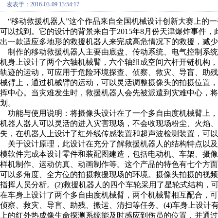
发表于：2016-03-09 13:54:17
“移动救援机器人”这个作品来自全国机械设计创新大赛上的一个作品
可以找到。它的设计的背景来自于2015年8月份天津爆炸事件
出一款适应多地形的救援机器人来完成高危情况下的救援，减少
制作的移动救援机器人主要由底盘、传动系统、电气控制系统
机身上设计了两个六轴机械臂，六个轴组成空间六杆开链机构
轨迹的运动，可应用于危险环境探查、侦察、救灾、导盲、助
械臂上，通过机械臂的运动，可以灵活调整摄像头的拍摄位置
挥中心。当灾难发生时，救援机器人会先被派遣到灾难中心，将
划。
功能与使用说明：将摄像头设计在了一个多自由度机械臂上，
机器人器人可以灵活的进入灾害现场，不会收现场粉尘、火焰
失，在机器人上设计了红外线传感装置和超声波检测装置，可以
关于设计原理，此设计在充分了解救援机器人的结构特点以及抢险救
模软件完成本设计零件和装配图建造，包括电动机、车架、摄
样机制作、运动仿真、动画制作等。这个产品的特色有七个方面
可以多角度、全方位的拍摄救援现场的环境。摄像头拍摄的视
指挥人员分析。(2)救援机器人的四个车轮采用了星轮式结构，
在车身上设计了两个多自由度机械臂，两个机械臂相互配合，
侦察、救灾、导盲、助残、搬运、清扫等任务。(4)车身上设计有
上的红外热成像生命探测系统能及时感应到伤员的位置，并通