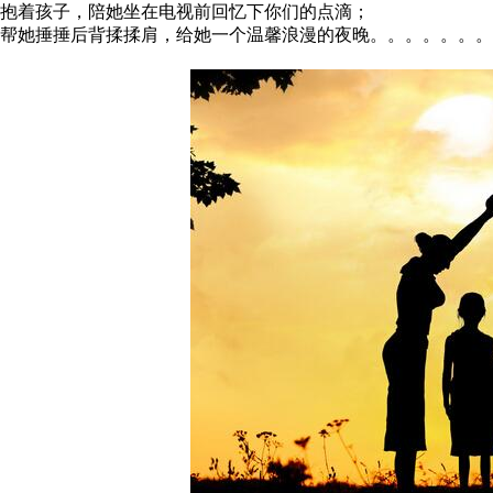
抱着孩子，陪她坐在电视前回忆下你们的点滴；
帮她捶捶后背揉揉肩，给她一个温馨浪漫的夜晚。。。。。。。