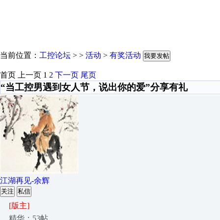
当前位置：
工控论坛
> >
活动
>
有奖活动
我要发帖
首页
上一页
1
2
下一页
尾页
“当工控男遇到女人节，说出你的爱”分享有礼
江湖再见-余辉
关注
私信
[版主]
精华：53帖