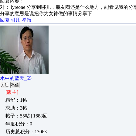
回复内容：
对： lyreone
分享到哪儿，朋友圈还是什么地方，能看见我的分
分享的意思是说把你为女神做的事情分享下
回复
引用
举报
水中的蓝天_55
关注
私信
[版主]
精华：1帖
求助：3帖
帖子：55帖 | 1688回
年度积分：0
历史总积分：13063