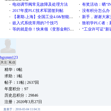
电动调节阀常见故障及处理方法
有奖活动：晒“IN
·
·
2017年度PLC技术军团签到帖
没有积分怎么办
·
·
【暑期-上海】全国工业4.0&智能制造高级培训班通知！
新手，谢谢大家
·
·
嵌入式系统常用的7个技巧
致初学PLC者：新人学
·
·
等的就是你！快来领《变形金刚5》观影券
“工业许可证”新调整：水文仪器
·
·
hgxmm123
关注
私信
精华：0帖
求助：1帖
帖子：11帖 | 2637回
年度积分：97
历史总积分：29846
注册：2020年3月27日
发表于：2016-03-04 11:04:31