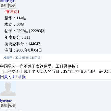
Smile-lyc
关注
私信
[管理员]
精华：114帖
求助：50帖
帖子：2793帖 | 22283回
年度积分：311
历史总积分：144042
注册：2006年8月04日
发表于：2016-03-04 12:47:16
中国男人一向不善于表达偶爱。工科男更甚！
当工科男遇上属于半天女人的节日，权当工控情人节吧。表达出
回复
引用
举报
lyreone
关注
私信