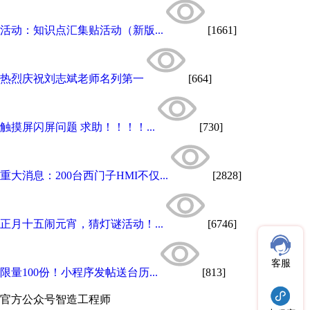
活动：知识点汇集贴活动（新版...
[1661]
热烈庆祝刘志斌老师名列第一
[664]
触摸屏闪屏问题 求助！！！！...
[730]
重大消息：200台西门子HMI不仅...
[2828]
正月十五闹元宵，猜灯谜活动！...
[6746]
客服
限量100份！小程序发帖送台历...
[813]
官方公众号
智造工程师