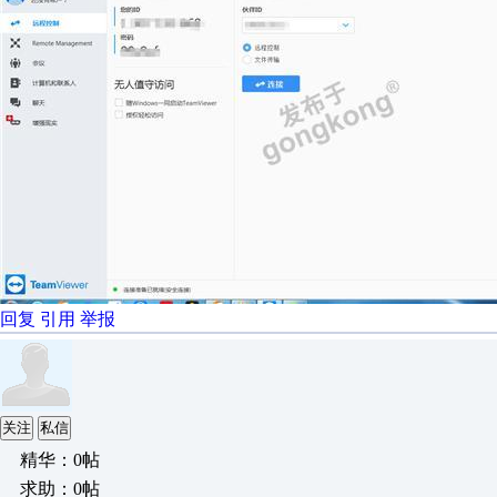
回复
引用
举报
关注
私信
精华：0帖
求助：0帖