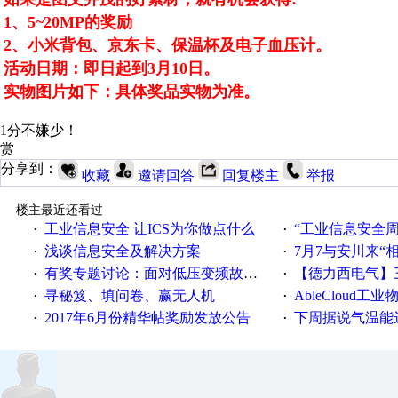
1、5~20MP的奖励
2、小米背包、京东卡、保温杯及电子血压计。
活动日期：即日起到3月10日。
实物图片如下：具体奖品实物为准。
1分不嫌少！
赏
分享到：
收藏
邀请回答
回复楼主
举报
楼主最近还看过
工业信息安全 让ICS为你做点什么
“工业信息安全周之我见”
·
·
浅谈信息安全及解决方案
7月7与安川来“
·
·
有奖专题讨论：面对低压变频故障，老手是这样解决的！
【德力西电气】三
·
·
寻秘笈、填问卷、赢无人机
AbleCloud工业物
·
·
2017年6月份精华帖奖励发放公告
下周据说气温能
·
·