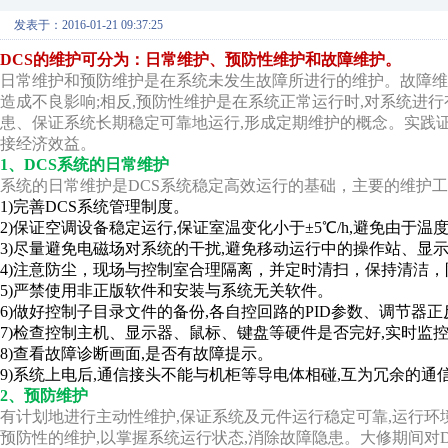
发表于：2016-01-21 09:37:25
DCS的维护可分为：日常维护、预防性维护和故障维护。
日常维护和预防维护是在系统未发生故障所进行的维护。故障维
造成不良影响;相反,预防性维护是在系统正常运行时,对系统进
患、保证系统长期稳定可靠地运行,形成定期维护的概念。实践证
接经济效益。
1、DCS系统的日常维护
系统的日常维护是DCS系统稳定高效运行的基础，主要的维护
1)完善DCS系统管理制度。
2)保证空调设备稳定运行,保证室温变化小于±5℃/h,避免由
3)尽量避免电磁场对系统的干扰,避免移动运行中的操作站、显
4)注意防尘，现场与控制室合理隔离，并定时清扫，保持清洁，
5)严禁使用非正版软件和安装与系统无关软件。
6)做好控制子目录文件的备份,各自控回路的PID参数、调节器
7)检查控制主机、显示器、鼠标、键盘等硬件是否完好,实时监
8)查看故障诊断画面,是否有故障提示。
9)系统上电后,通信接头不能与机柜等导电体相碰,互为冗余的
2、预防维护
有计划地进行主动性维护,保证系统及元件运行稳定可靠,运行环
预防性的维护,以掌握系统运行状态,消除故障隐患。大修期间对D