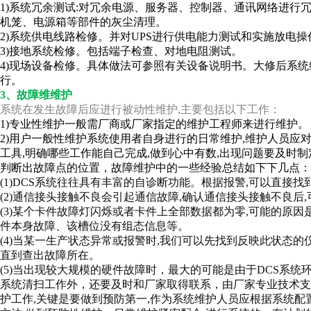
1)系统冗余测试:对冗余电源、服务器、控制器、通讯网络进
机笼、电源箱等部件的灰尘清理。
2)系统供电线路检修。并对UPS进行供电能力测试和实施放电操
3)接地系统检修。包括端子检查、对地电阻测试。
4)现场设备检修。具体做法可参照有关设备说明书。大修后系
行。
3、故障维维护
系统在发生故障后应进行被动性维护,主要包括以下工作：
1)专业性维护一般需厂商或厂家指定的维护工程师来进行维护。
2)用户一般性维护系统使用者自身进行的日常维护,维护人员应
工具,明确哪些工作能自己完成,做到心中有数,出现问题要及时
判断出故障点的位置，故障维护中的一些经验总结如下下几点：
(1)DCS系统往往具有丰富的自诊断功能。根据报警,可以直接
(2)通信接头接触不良会引起通信故障,确认通信接头接触不良后
(3)某个卡件故障灯闪烁或者卡件上全部数据都为零,可能的原
件本身故障、该槽位没有组态信息等。
(4)当某一生产状态异常或报警时,我们可以先找到反映此状态的
直到查出故障所在。
(5)当出现较大规模的硬件故障时，最大的可能是由于DCS系
系统清扫工作外，还要及时和厂家取得联系，由厂家专业技术支
护工作,关键是要做到预防第一,作为系统维护人员应根据系统配