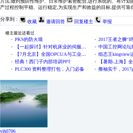
方法,做到预防性维护、日常维护紧密配合,进行系统的、有计划
产过程控制平稳、运行稳定,为实现生产和效益的目标,提供可靠
分享到：
收藏
邀请回答
回复楼主
举报
楼主最近还看过
PKS的防火墙
2017王者之狮“鸡”情签到
·
·
【一起探讨】针对机床业的伺服系统发展，您的期望是什么？
中国工控网论坛版块
·
·
【7月北京】全国OPCUA与工业互联技术培训班通知！
组态王kingvi
·
·
经典！西门子内部培训PPT
【暑期-上海】全国工业4.
·
·
PLC300 资料整理打包，入门必备
撸袖实干，2017gongkong
·
·
yjh0706