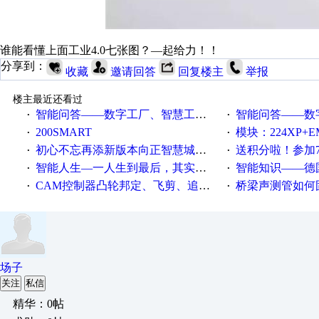
谁能看懂上面工业4.0七张图？—起给力！！
分享到：
收藏
邀请回答
回复楼主
举报
楼主最近还看过
智能问答——数字工厂、智慧工厂和智能制造三者的区别是什么？
智能问答——数字化工厂与传
·
·
200SMART
模块：224XP+EM223+EM231+EM2
·
·
初心不忘再添新版本向正智慧城市云展厅3.0版亮相
送积分啦！参加7月6日
·
·
智能人生—一人生到最后，其实拼的都是人品
智能知识——德国工业崛起过
·
·
CAM控制器凸轮邦定、飞剪、追剪等C功能块
桥梁声测管如何固定
·
·
场子
关注
私信
精华：0帖