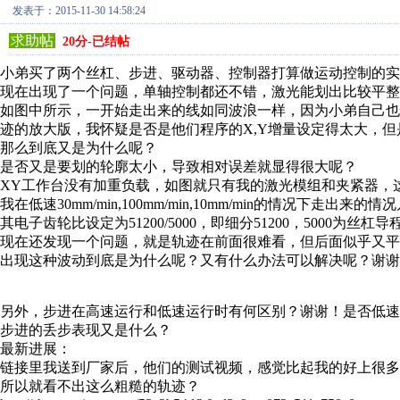
发表于：2015-11-30 14:58:24
求助帖
20分-已结帖
小弟买了两个丝杠、步进、驱动器、控制器打算做运动控制的实
现在出现了一个问题，单轴控制都还不错，激光能划出比较平整
如图中所示，一开始走出来的线如同波浪一样，因为小弟自己
迹的放大版，我怀疑是否是他们程序的X,Y增量设定得太大，
那么到底又是为什么呢？
是否又是要划的轮廓太小，导致相对误差就显得很大呢？
XY工作台没有加重负载，如图就只有我的激光模组和夹紧器，
我在低速30mm/min,100mm/min,10mm/min的情况下走出来
其电子齿轮比设定为51200/5000，即细分51200，5000为
现在还发现一个问题，就是轨迹在前面很难看，但后面似乎又平
出现这种波动到底是为什么呢？又有什么办法可以解决呢？谢谢
另外，步进在高速运行和低速运行时有何区别？谢谢！是否低速
步进的丢步表现又是什么？
最新进展：
链接里我送到厂家后，他们的测试视频，感觉比起我的好上很
所以就看不出这么粗糙的轨迹？