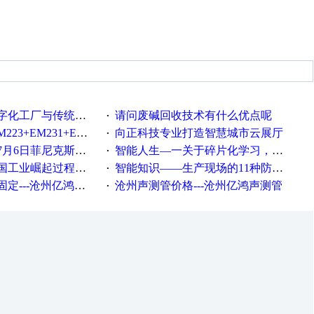
统工厂的差别体现在哪里？
请问废碱回收技术有什么优点呢
·
35+EM232+EM232怎么用以太网通讯？
向正科技专业打造智慧城市云展厅
·
菲尼克斯在线研讨会即得
智能人生—一关于碎片化学习，看这一篇就够了！
·
程中不得不提的10个关键词
智能知识——生产现场的11种防错！(1)
·
---沧州亿鸿声测管
沧州声测管价格---沧州亿鸿声测管​
·