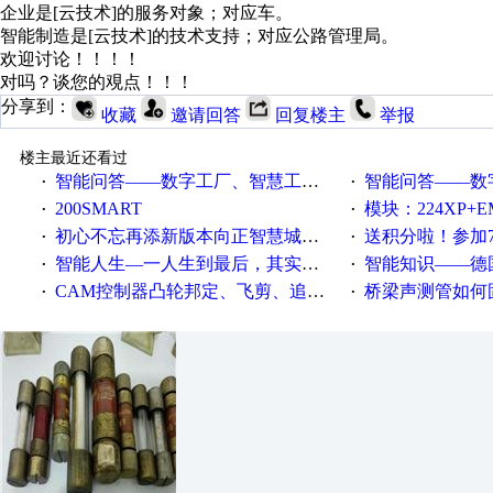
企业是[云技术]的服务对象；对应车。
智能制造是[云技术]的技术支持；对应公路管理局。
欢迎讨论！！！！
对吗？谈您的覌点！！！
分享到：
收藏
邀请回答
回复楼主
举报
楼主最近还看过
智能问答——数字工厂、智慧工厂和智能制造三者的区别是什么？
智能问答——数字化工厂与传
·
·
200SMART
模块：224XP+EM223+EM231+EM2
·
·
初心不忘再添新版本向正智慧城市云展厅3.0版亮相
送积分啦！参加7月6日
·
·
智能人生—一人生到最后，其实拼的都是人品
智能知识——德国工业崛起过
·
·
CAM控制器凸轮邦定、飞剪、追剪等C功能块
桥梁声测管如何固定
·
·