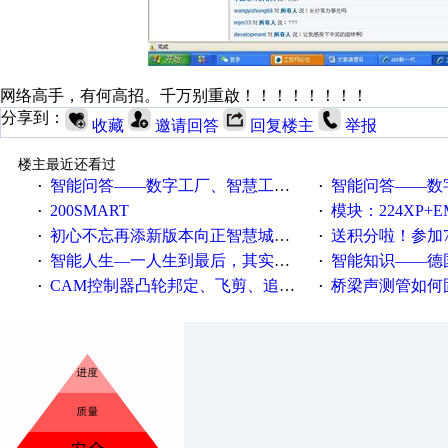
网络高手，有何高招。千万别重啟！！！！！！！！
分享到：
收藏
邀请回答
回复楼主
举报
楼主最近还看过
智能问答——数字工厂、智慧工厂和智能制造三者的区别是什么？
智能问答——数字化工厂与传
·
·
200SMART
模块：224XP+EM223+EM231+EM2
·
·
初心不忘再添新版本向正智慧城市云展厅3.0版亮相
送积分啦！参加7月6日
·
·
智能人生—一人生到最后，其实拼的都是人品
智能知识——德国工业崛起过
·
·
CAM控制器凸轮邦定、飞剪、追剪等C功能块
桥梁声测管如何固定
·
·