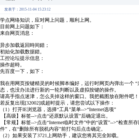
发表于：2015-11-04 15:23:12
学点网络知识，应对网上问题，顺利上网。
目前网上问题如下：
来自网页消息：
异步加载返回時间錯；
初始化加载数据錯。
工控论坛提示信息：
操作超時。
先百度一下，如下：
我在用网页按键精灵的时候脚本编好，运行时网页内弹出一个 “
态，也没办法进行新的一轮判断以及虚拟按键的操作。
请高手指点迷津，怎么关掉这样的窗口。我把截图放在附件吧！
若反复出现[32002]或超时提示，请您尝试以下操作：
（1）打开IE浏览器，选择“工具”菜单-->“Internet选项”
【高级】标签-->点击“还原默认设置”后确定退出。
【常规】标签-->点击“Internet临时文件”中的“设置”-->“
件”，在“删除所有脱机内容”前打勾后点击确定。
（2）如果安装了3721上网助手，建议您将其完全卸载。