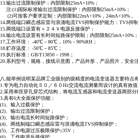
13.输出过流限制保护：内部限制25mA+10%；
注:(1)国际标准输出过流限制保护：内部限制25mA+10%；
(2)可按客户要求定制：内部限制22mA+10%，24mA+10% 。
14.两线端口瞬态感应雷与浪涌电流TVS抑制保护能力：TVS抑制冲击
15.两线端口设置有＋２４Ｖ电源反接保护；
16.输出电流设置有长时间短路保护限制；内部限制25mA+10%
17.工作环境： -40℃－80℃，10%－90%RH；
18.贮存温度： -50℃－85℃；
19.执行标准：GB/T13850－1998；
20.系列型号，规格，接线示意图，产品外形，产品照片，安全
八.能举例说明某品牌工业级别的级精度的电流变送器主要特点
1.专为电力自动化５０／６０Hz交流电流测量而设计的真有效
2.采用单匝穿孔穿芯式结构，将电流互感器和电流变送器两部
3.具有6大全面保护功能：
(1)、输入过载保护；
(2)、输出过流限制保护；
(3)、输出电流长时间短路保护；
(4)、两线制端口瞬态感应雷与浪涌电流TVS抑制保护；
(5)、工作电源过压极限保护≤35V；
(6)、工作电源反接保护。