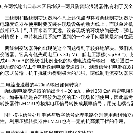
6,在两线输出口非常容易增设一两只防雷防浪涌器件,有利于安
三线制和四线制变送器均不具上述优点即将被两线制变送器所
电流变送器在使用时要安装在现场设备的动力线上，而以单片
般相距几十到几百米甚至更远。设备现场的环境较为恶劣，强
种情况下，单片机应用系统中遇到的一个棘手问题就是如何在恶
两线制变送器件的出现使这个问题得到了较好地解决。我们以D
变送器。它具有低失调电压(＜30 μV)、低电压漂移(＜μV/C
成4～20 mA的按线性比例变化的标准电流信号输出，然后通
测系统的24V工作电源送到电流变送器中。测量信号和电源在
的形式传输，抗干扰能力得到极大的加强。两线制电流变送器原理
二.电流变送器的4-20mA输出如何转换?
两线制电流变送器的输出为4～20 mA，通过250 Ω的精密电阻
法，如果系统是在环境较为恶劣的工业现场长期使用，因此需
转换器件LM２31将模拟电压信号转换成频率信号，用光电耦合器
同时模拟信号处理电路与数字信号处理电路分别使用两组独立
性。利用压频转换器件LM231也有一定的抗高频干扰的作用。
三.电流输出型与电压输出型有哪些优劣比较?