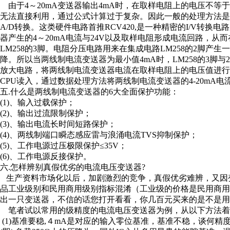
由于4～20mA变送器输出4mA时，在取样电阻上的电压不等
无法直接利用，通过公式计算过于复杂。因此一般的处理方法是
A/D转换。这类硬件电路首推RCV420,是一种精密的I/V转换电
器产生的4～20mA电流与24V以及取样电阻形成电流回路，从
LM258的3脚。电阻分压电路用来在集成电路LM258的2脚产
降。所以当两线制电流变送器为最小值4mA时，LM258的3脚与
放大电路，将两线制电流变送器电流在取样电阻上的电压值进行放
CPU读入，通过数据处理方法将两线制电流变送器的4-20mA电流在
五.什么是两线制电流变送器的6大全面保护功能：
(1)、输入过载保护；
(2)、输出过流限制保护；
(3)、输出电流长时间短路保护；
(4)、两线制端口瞬态感应雷与浪涌电流TVS抑制保护；
(5)、工作电源过压极限保护≤35V；
(6)、工作电源反接保护。
六.怎样辨别真假优劣的电流电压变送器?
生产资料市场化以后，加剧激烈的竞争，真假优劣难辨，又因
品工业级别和民用商用级别指标混淆（工业级的价格是民用商用级的
出一只变送器，不信的话您打开看看，你几百元买来的是不是用的L
笔者试以常用的级精度的电流电压变送器为例，从以下方法着
(1)基准要稳,４mA是对应的输入零位基准，基准不稳，谈何精