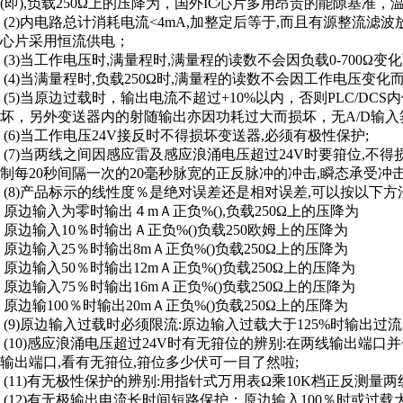
(即),负载250Ω上的压降为，国外IC心片多用昂贵的能隙基准，温
(2)内电路总计消耗电流<4mA,加整定后等于,而且有源整流
心片采用恒流供电；
(3)当工作电压时,满量程时,满量程的读数不会因负载0-700Ω
(4)当满量程时,负载250Ω时,满量程的读数不会因工作电压变化
(5)当原边过载时，输出电流不超过+10%以内，否则PLC/DC
坏，另外变送器内的射随输出亦因功耗过大而损坏，无A/D输
(6)当工作电压24V接反时不得损坏变送器,必须有极性保护;
(7)当两线之间因感应雷及感应浪涌电压超过24V时要箝位,不得
制每20秒间隔一次的20毫秒脉宽的正反脉冲的冲击,瞬态承受冲击
(8)产品标示的线性度％是绝对误差还是相对误差,可以按以下方
原边输入为零时输出４mＡ正负%(),负载250Ω上的压降为
原边输入10％时输出Ａ正负%()负载250欧姆上的压降为
原边输入25％时输出8mＡ正负%()负载250Ω上的压降为
原边输入50％时输出12mＡ正负%()负载250Ω上的压降为
原边输入75％时输出16mＡ正负%()负载250Ω上的压降为
原边输100％时输出20mＡ正负%()负载250Ω上的压降为
(9)原边输入过载时必须限流:原边输入过载大于125%时输出过流限制
(10)感应浪涌电压超过24V时有无箝位的辨别:在两线输出端口
输出端口,看有无箝位,箝位多少伏可一目了然啦;
(11)有无极性保护的辨别:用指针式万用表Ω乘10K档正反测量
(12)有无极输出电流长时间短路保护：原边输入100％时或过载大