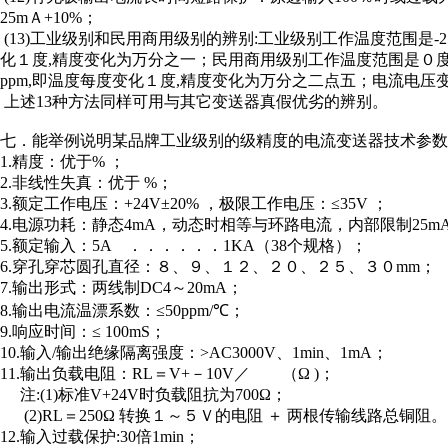
25mＡ+10%；
(13)工业级别和民用商用级别的辨别:工业级别工作温度范围是-
化１度,精度变化为万分之一；民用商用级别工作温度范围是０度（
ppm,即温度每度变化１度,精度变化为万分之二点五；电流电
上述13种方法同样可用与其它变送器真假优劣的辨别。
七．能举例说明某品牌工业级别的级精度的电流变送器技术参数
1.精度：优于% ；
2.非线性失真：优于 %；
3.额定工作电压：+24V±20% ，极限工作电压：≤35V ；
4.电源功耗：静态4mA，动态时相等与环路电流，内部限制25mA
5.额定输入：5A ．．．．．．1KA（38个规格）；
6.穿孔穿芯圆孔直径：８、９、１２、２０、２５、３０mm；
7.输出形式：两线制DC4～20mA；
8.输出电流温漂系数：≤50ppm/℃；
9.响应时间：≤ 100mS；
10.输入/输出绝缘隔离强度：>AC3000V、1min、1mA；
11.输出负载电阻：RL＝V+－10V／ （Ω )；
注:(1)标准V+24V时负载阻抗为700Ω；
(2)RL＝250Ω 转换１～５Ｖ的电阻 ＋ 两根传输线路总铜阻。
12.输入过载保护:30倍1min；