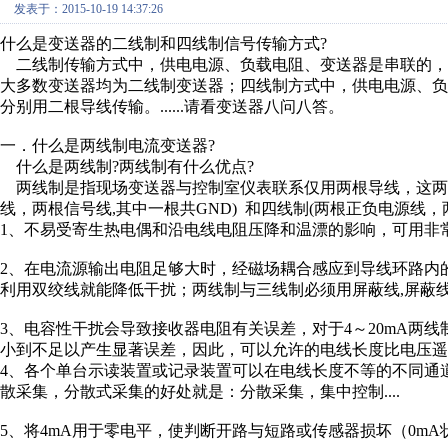
发表于：2015-10-19 14:37:26
什么是变送器的二线制和四线制信号传输方式?
二线制传输方式中，供电电源、负载电阻、变送器是串联的，
大多数变送器均为二线制变送器；四线制方式中，供电电源、
分别用二根导线传输。......请看变送器八问八答。
一．什么是两线制电流变送器?
什么是两线制?两线制有什么优点?
两线制是指现场变送器与控制室仪表联系仅用两根导线，这两根
线，两根信号线,其中一根共GND) 和四线制(两根正负电源线，
1、不易受寄生热电偶和沿电线电阻压降和温漂的影响，可用非
2、在电流源输出电阻足够大时，经磁场耦合感应到导线环路内
利用双绞线就能降低干扰；两线制与三线制必须用屏蔽线,屏蔽
3、电容性干扰会导致接收器电阻有关误差，对于4～20mA两线制环
小到不足以产生显著误差，因此，可以允许的电线长度比电压遥
4、各个单台示读装置或记录装置可以在电线长度不等的不同通
散采集，分散式采集的好处就是：分散采集，集中控制....
5、将4mA用于零电平，使判断开路与短路或传感器损坏（0m