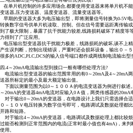
在单片机控制的许多应用场合,都要使用变送器来将单片机不
变送器,压力变送器、温度变送器、流量变送器等。
早期的变送器大多为电压输出型，即将测量信号转换为0-5V电
转换数字信号供单片机读取、控制。但在信号需要远距离传输
到了极大限制，暴露了抗干扰能力较差,线路损耗破坏了精度等
力得到了广泛应用。
电压输出型变送器抗干扰能力极差，线路损耗的破坏,谈不上精
产生误判断，控制出现错误，严重时还会损坏设备，输出０－
很多的ADC,PLC,DCS的输入信号端口都作成两线制电流输出型
四.4～20mA电流输出型到接口一般有哪些处理方法?
电流输出型变送器的输出范围常用的有0～20mA及4～20m
送器所标定的最小及最大额定输出值。
下面以测量范围为以0～１００Ａ的电流变送器为例进行叙述。对
～20mA的变送器4mA电流对应输入0Ａ值，两类传感器的20m
对于输出0～20mA的变送器，在电路设计上我们只需选择合适
０－１０Ｖ电压转换为数字信号即可，电路调试及数据处理都比
开路和短路。
对于输出4～20mA的变送器，电路调试及数据处理上都比较
过能否检测到正常范围内的电流(正常时最小值也有4mA)，来
使用。