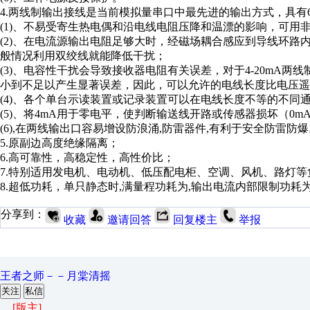
4.两线制输出接线是当前模拟量串口中最先进的输出方式，具有
(1)、不易受寄生热电偶和沿电线电阻压降和温漂的影响，可用
(2)、在电流源输出电阻足够大时，经磁场耦合感应到导线环
般情况利用双绞线就能降低干扰；
(3)、电容性干扰会导致接收器电阻有关误差，对于4-20mA两线制
小到不足以产生显著误差，因此，可以允许的电线长度比电压遥
(4)、各个单台示读装置或记录装置可以在电线长度不等的不同
(5)、将4mA用于零电平，使判断输送线开路或传感器损坏（0m
(6),在两线输出口容易增设防浪涌,防雷器件,有利于安全防雷防
5.原副边高度绝缘隔离；
6.高可靠性，高稳定性，高性价比；
7.特别适用发电机、电动机、低压配电柜、空调、风机、路灯
8.超低功耗，单只静态时,满量程功耗为,输出电流内部限制功耗
分享到：
收藏
邀请回答
回复楼主
举报
王者之师－－月棠清摇
关注
私信
[版主]