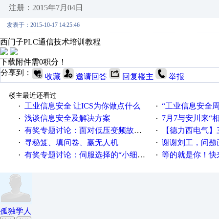
注册：2015年7月04日
发表于：2015-10-17 14:25:46
西门子PLC通信技术培训教程
下载附件需0积分！
分享到：
收藏
邀请回答
回复楼主
举报
楼主最近还看过
工业信息安全 让ICS为你做点什么
“工业信息安全周之我见”
·
·
浅谈信息安全及解决方案
7月7与安川来“
·
·
有奖专题讨论：面对低压变频故障，老手是这样解决的！
【德力西电气】三
·
·
寻秘笈、填问卷、赢无人机
谢谢刘工，问题
·
·
有奖专题讨论：伺服选择的“小细节大学问”奖励公告
等的就是你！快来领
·
·
孤独学人