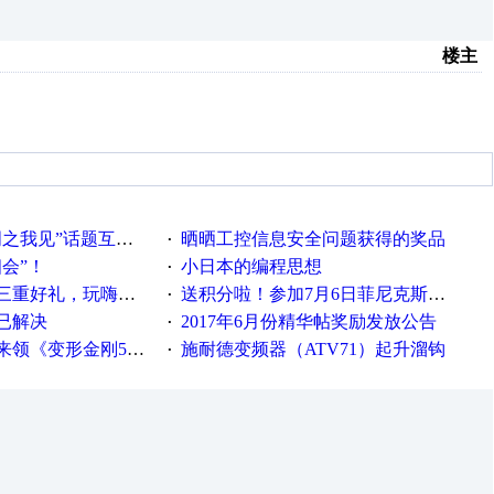
楼主
话题互动获奖名单发布公告
晒晒工控信息安全问题获得的奖品
·
相会”！
小日本的编程思想
·
重好礼，玩嗨夏日！
送积分啦！参加7月6日菲尼克斯在线研讨会即得
·
已解决
2017年6月份精华帖奖励发放公告
·
《变形金刚5》观影券
施耐德变频器（ATV71）起升溜钩
·