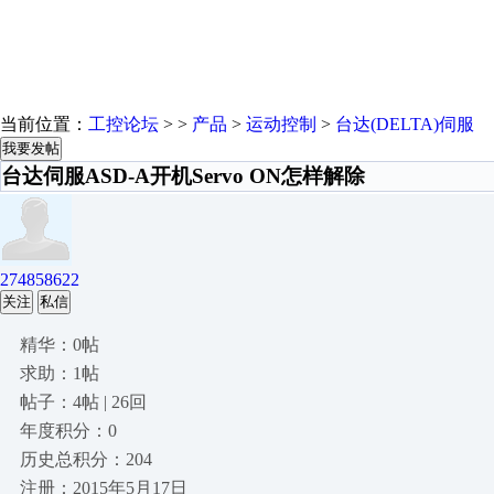
当前位置：
工控论坛
> >
产品
>
运动控制
>
台达(DELTA)伺服
我要发帖
台达伺服ASD-A开机Servo ON怎样解除
274858622
关注
私信
精华：0帖
求助：1帖
帖子：4帖 | 26回
年度积分：0
历史总积分：204
注册：2015年5月17日