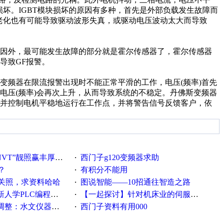
损坏。IGBT模块损坏的原因有多种，首先是外部负载发生故障而
路老化也有可能导致驱动波形失真，或驱动电压波动太大而导致
原因外，最可能发生故障的部分就是霍尔传感器了，霍尔传感器
导致GF报警。
变频器在限流报警出现时不能正常平滑的工作，电压(频率)首先
电压(频率)会再次上升，从而导致系统的不稳定。丹佛斯变频器
，并控制电机平稳地运行在工作点，并将警告信号反馈客户，依
VT”靓照赢丰厚礼品
西门子g120变频器求助
·
？
有积分不能用
·
关照，求资料哈哈
图说智能——10招通往智造之路
·
PLC编程的心得体会
【一起探讨】针对机床业的伺服系统发展，您的期望是什么？
·
等19类产品取消事前生产许可
西门子资料有用000
·