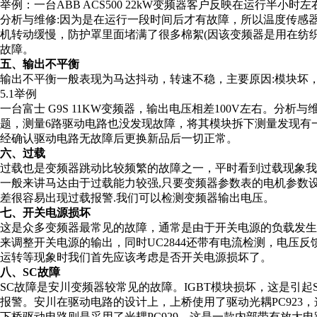
举例：一台ABB ACS500 22kW变频器客户反映在运行半小时左
分析与维修:因为是在运行一段时间后才有故障，所以温度传感
机转动缓慢，防护罩里面堵满了很多棉絮(因该变频器是用在纺
故障。
五、输出不平衡
输出不平衡一般表现为马达抖动，转速不稳，主要原因:模块坏
5.1举例
一台富士 G9S 11KW变频器，输出电压相差100V左右。分析与维
题，测量6路驱动电路也没发现故障，将其模块拆下测量发现有
经确认驱动电路无故障后更换新品后一切正常。
六、过载
过载也是变频器跳动比较频繁的故障之一，平时看到过载现象我
一般来讲马达由于过载能力较强,只要变频器参数表的电机参数设
差很容易出现过载报警.我们可以检测变频器输出电压。
七、开关电源损坏
这是众多变频器最常见的故障，通常是由于开关电源的负载发生短
来调整开关电源的输出，同时UC2844还带有电流检测，电压反馈
运转等现象时我们首先应该考虑是否开关电源损坏了。
八、SC故障
SC故障是安川变频器较常见的故障。IGBT模块损坏，这是引
报警。安川在驱动电路的设计上，上桥使用了驱动光耦PC923
下桥驱动电路则是采用了光耦PC929，这是一款内部带有放大