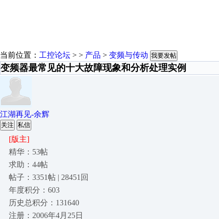
当前位置：
工控论坛
> >
产品
>
变频与传动
我要发帖
变频器最常见的十大故障现象和分析处理实例
江湖再见-余辉
关注
私信
[版主]
精华：53帖
求助：44帖
帖子：3351帖 | 28451回
年度积分：603
历史总积分：131640
注册：2006年4月25日