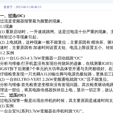
发表于：2015-08-11 08:46:13
一、过流(OC)
过流是变频器报警最为频繁的现象。
1.1现象
(1) 重新启动时，一升速就跳闸。这是过电流十分严重的现象。
转矩过小等现象引起。
(2) 上电就跳，这种现象一般不能复位，主要原因有:模块坏
速时，主要原因有:加速时间设置太短、电流上限设置太小、转矩补
1.2 实例
(1) 一台LG-IS3-4 3.7kW变频器一启动就跳“OC”
分析与维修:打开机盖没有发现任何烧坏的迹象，在线测量IGBT(7
IGBT拆下后测量7个单元的大功率晶体管开通与关闭都很好。
仔细检查发现一只光耦A3120输出脚与电源负极短路，更换后
(2) 一台BELTRO-VERT 2.2kW变频通电就跳“OC”且不能复位。
分析与维修:首先检查逆变模块没有发现问题。其次检查驱动电
理这一部位，将其电路传感器拆掉后上电，显示一切正常，故认
二、 过压(OU)
过电压报警一般是出现在停机的时候，其主要原因是减速时间太
(1) 实例
一台台安N2系列3.7kW变频器在停机时跳“OU”。