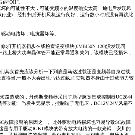
右跳“OH”。
器坏的可能性不大，可能变频器的温度确实太高，通电后发现风
织行业)，经打扫后开机风机运行良好，运行数小时后没有再跳此
，驱动电路坏，电抗器坏等。
修:打开机器初步在线检查逆变模块(6MBI50N-120)没发现问
一路上桥大功率晶体管不能正常导通和关闭，该模块已经损坏，
们其实首先应该分析一下到底是马达过载还是变频器自身过载,
置得当,一般不大会出现马达过载.而变频器本身由于过载能力较
路造成的，丹佛斯变频器采用了新型脉宽集成控制器UC2844
等功能，当发生无显示，控制端子无电压，DC12V,24V风扇不
起SC故障报警的原因之一。此外驱动电路损坏也容易导致SC故障
，这是专用于驱动IGBT模块的带有放大电路的一款光耦，安川的
电路，及检测电路的光耦。此外电机抖动，三相电流，电压不平