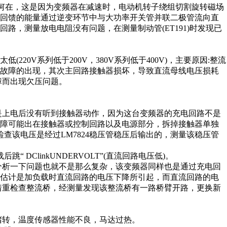
因何在，这是因为变频器在减速时，电动机转子绕组切割旋转磁场
，回馈的能量通过逆变环节中与大功率开关管并联二极管流向直
路，测量放电电阻没有问题，在测量制动管(ET191)时发现已
20V系列低于200V，380V系列低于400V)，主要原因:整流
压故障的出现，其次主回路接触器损坏，导致直流母线电压损耗
障而出现欠压问题。
是上电后没有听到接触器动作，因为这台变频器的充电回路不是
故障可能出在接触器或控制回路以及电源部分，拆掉接触器单独
检查该电压是经过LM7824稳压管稳压后输出的，测量该稳压管
后跳“ DClinkUNDERVOLT”(直流回路电压低)。
分析一下问题也就不是那么复杂，该变频器同样也是通过充电回
，估计是加负载时直流回路的电压下降所引起，而直流回路的电
着重检查整流桥，经测量发现该整流桥有一路桥臂开路，更换新
堵转，温度传感器性能不良，马达过热。