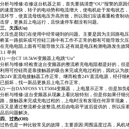
分析与维修:在修这台机器之前，首先要搞清楚“OU”报警的原
的速度加快，转子的电动势和电流增大，使电机处于发电状态
流环节，使直流母线电压升高所致，所以我们应该着重检查制动回
击穿，更换后上电运行，且快速停车都没有问题。
三、欠压(Uu)
欠压也是我们在使用中经常碰到的问题。主要是因为主回路电压太低(2
桥某一路损坏或可控硅三路中有工作不正常的都有可能导致欠
在充电电阻上面有可能导致欠压.还有就是电压检测电路发生故
3.1 举例
(1) 一台CT 18.5kW变频器上电跳“Uu”
分析与维修:经检查这台变频器的整流桥充电电阻都是好的，但
利用可控硅而是靠接触器的吸合来完成充电过程的，因此认为
加24V直流电接触器工作正常。继而检查24V直流电源，经仔细
已损坏，找一新品更换后上电工作正常。
(2) 一台DANFOSS VLT5004变频器 ，上电显示正常，但是加负载
分析与维修:这台变频器从现象上看比较特别，但是你如果仔细
路，接触器来完成充电过程的，上电时没有发现任何异常现象
压又是通过整流桥全波整流,然后由电容平波后提供的，所以应
品后问题解决。
四、过热(OH)
过热也是一种比较常见的故障，主要原因:周围温度过高，风机