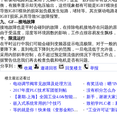
衡，有频率显示却无电压输出，这些现象都有可能是IGBT模块
导致IGBT模块的损坏如负载发生短路，堵转等。其次驱动电
IGBT损坏,从而导致SC故障报警。
九、GF—接地故障
接地故障也是平时会碰到的故障，在排除电机接地存在问题的
由于受温度，湿度等环境因数的影响，工作点很容易发生飘移，
十、限流运行
在平时运行中我们可能会碰到变频器提示电流极限。对于一般的
要降下来，直到电流下降到允许的范围，一旦电流低于允许值，
采用内部斜率控制，在不超过预定限流值的情况下寻找工作点
据警告信息我们再去检查负载和电机是否有问题。
分享到：
收藏
邀请回答
回复楼主
举报
楼主最近还看过
电动调节阀常见故障及处理方法
有奖活动：晒“IN
·
·
2017年度PLC技术军团签到帖
没有积分怎么办
·
·
【暑期-上海】全国工业4.0&智能制造高级培训班通知！
新手，谢谢大家
·
·
嵌入式系统常用的7个技巧
致初学PLC者：新人学
·
·
等的就是你！快来领《变形金刚5》观影券
“工业许可证”新调整：水文仪器
·
·