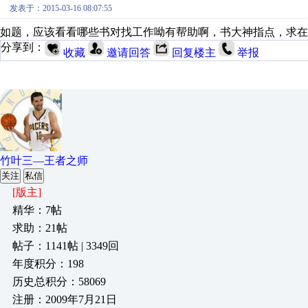
发表于：2015-03-16 08:07:55
如题，应该看看哪些书对找工作呦有帮助啊，书大神指点，求在
分享到：
收藏
邀请回答
回复楼主
举报
竹叶三—王者之师
关注
私信
[版主]
精华：7帖
求助：21帖
帖子：1141帖 | 3349回
年度积分：198
历史总积分：58069
注册：2009年7月21日