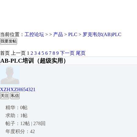
当前位置：
工控论坛
> >
产品
>
PLC
>
罗克韦尔(AB)PLC
我要发帖
首页
上一页
1
2
3
4
5
6
7
8
9
下一页
尾页
AB-PLC培训（超级实用）
XZHXZH654321
关注
私信
精华：0帖
求助：1帖
帖子：12帖 | 278回
年度积分：42