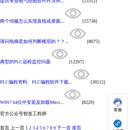
提供专业电气绘图软件PCsche...
[13312]
两个伺服怎么实现直线或者圆...
[15738]
请问电梯是如何判断楼层的？？...
[8075]
典型的PLC远程监控问题
[12267]
PLC编程资料、PLC编程软件下载...
[39512]
WIN7 64位中安装及卸载Mircr...
[8229]
客服
官方公众号
智造工程师
首页
上一页
1
2
3
4
5
6
7
8
9
下一页
尾页