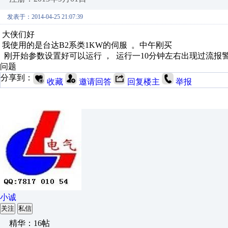
发表于：2014-04-25 21:07:39
大侠们好
我使用的是台达B2系类1KW的伺服 。中午刚买
刚开始参数设置好可以运行 ， 运行一10分钟左右出现过流报警 
问题
分享到：
收藏
邀请回答
回复楼主
举报
小诚
关注
私信
精华：16帖