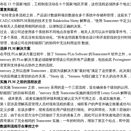
布在 11 个国家/地区，工程制造活动在 6 个国家/地区开展，这些流程必须跨多个地
重复和延迟
“在转变业务流程之前，产品设计数据和项目数据在多个系统中存储和管理，这延长了我们
CAD,CAM和PLM系统的技术主管 Balakrishna Shetty 解释说，“使用 Te
有相关人员都使用相同的信息，以便制定正确的决策。”
过去，该公司还使用多个系统和不同地点存放零件，相关人员可以从中获取零件号。
了多个系统，而且没有实现自动化。“所有这些因素导致在设计和开发阶段的交付时间延长，而
管理，造成公司在跨职能部门的协同中无法利用这些 数据。
选择 PLM 解决方案
在寻找 PLm 解决方案过程中，除了 Siemens PLm Software 的Teamcenter® 软件之外，mercury 
mercury 的 PLm 解决方案必须能够管理该公司的所有产品数据，包括由其 Pro/en
变更和支持多站点协作之类的流程。
mercury 之所以选择 Teamcenter，是因为该解决方案“最好地”满足了这些要求。此决策
与供应商建立密切的合作关系，”Shetty 说，“Siemens 与我们建立了长久的合
实施 PLM 之前的流程改进
在实施 Teamcenter 之前，mercury 采用的是一个三层流程，旨在确保各个
职能部门的目标和流程，”mercury 负责 Teamcenter实施的项目经理 Lenny 
长、 成本更高，或者实施按照评级和规定被认定为不可用之后，造成实施失败。”
第 1 层涉及理解高层管理人员对现有流程的看法，倾听客户的声音并确立衡量成功与否的
定义步骤，在该步骤中，现有流程在用户级别进行细化、评估和简化，为第 3 层做好
之后，由于在分层方法中已经做好了充分的准备工作，因此可以非常快速地进行实施
西哥展出了完全相同的 Teamcenter 实施；一年的时间内，增加了第五个站点，即中国，”Grosh
数据和流程尽在掌控之中