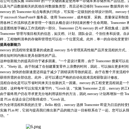
在公司范围实施 Teamcenter 的一个关键因素是使用单一存储库来存储所有产品信息。这
以及与产品数据相关的其他任何数据集类型，而且还有迁移到 Teamcenter 数据库的 6
mercury 的 Teamcenter 站点每夜执行同步，可实现一定级别的全球设计协同。merc
于 microsoft SharePoint® 服务器。使用 Teamcenter，成本核算、采购、质量保证和
用各种工作流和状态来管理一个项目从概念设计到结束的整个生命周期。Teamcenter 将
这是图纸签字确认工作流程的一部分。Teamcenter 已与 mercury 的 erP 系统集
Teamcenter 管理与项目相关的信息，如文档、计划、团队会议、个别任务和反馈。自从实施
样，工程物料清单的存储和管理也可以在一个位置完成。此外，单一的自动化变更管
提高创新能力
mercury 的流程转变最显著的成效是 mercury 当今管理其高性能产品开发流程的
师在短时间内推出更具创新性的产品。
这种创新能力的提高归功于诸多因素。“一个是设计重用，由于 Teamcenter 搜
大，”Shetty 说。由于削减了在创建重复零件上浪费的时间，因此，可以抽出更多
mercury 加快的创新速度还得益于减少了因错误而导致的延迟。由于在整个开发
获得所需的全部信息。此外，还可以通过严格的自动化批准流程获取设计修改。
流程自动化是可以节省时间来关注创新的又一因素。mercury 的工程变更流程就是一个很好的例子。
流程，这样每年可以实现大量节约，”Grosh 说，“实施 Teamcenter 之后，mercur
由于最终用户仍在寻求更充分地利用该软件的方法，因此 mercury 计划再增加一些 Teamc
道 PLm 在该企业已经取得成功，”Grosh 说。
作为全球流程和系统的主管，Bellio 相信，mercury 选择 Teamcenter 即
实施 PLm 时，它就与提高我们推出新产品的能力这一目标联系在了一起。您可以从我们近些年
功。”