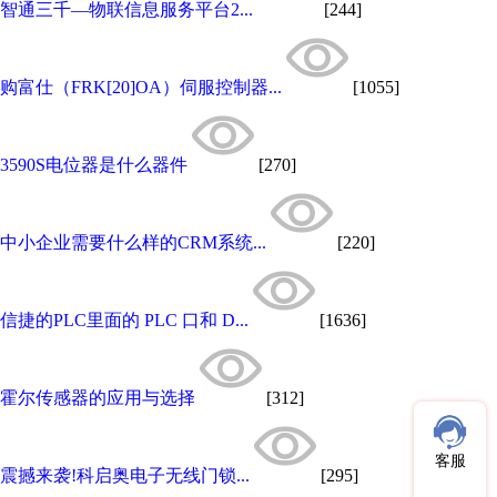
智通三千—物联信息服务平台2...
[244]
购富仕（FRK[20]OA）伺服控制器...
[1055]
3590S电位器是什么器件
[270]
中小企业需要什么样的CRM系统...
[220]
信捷的PLC里面的 PLC 口和 D...
[1636]
霍尔传感器的应用与选择
[312]
客服
震撼来袭!科启奥电子无线门锁...
[295]