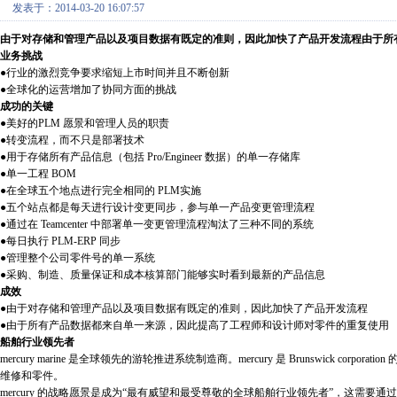
发表于：2014-03-20 16:07:57
由于对存储和管理产品以及项目数据有既定的准则，因此加快了产品开发流程由于所
业务挑战
●行业的激烈竞争要求缩短上市时间并且不断创新
●全球化的运营增加了协同方面的挑战
成功的关键
●美好的PLM 愿景和管理人员的职责
●转变流程，而不只是部署技术
●用于存储所有产品信息（包括 Pro/Engineer 数据）的单一存储库
●单一工程 BOM
●在全球五个地点进行完全相同的 PLM实施
●五个站点都是每天进行设计变更同步，参与单一产品变更管理流程
●通过在 Teamcenter 中部署单一变更管理流程淘汰了三种不同的系统
●每日执行 PLM-ERP 同步
●管理整个公司零件号的单一系统
●采购、制造、质量保证和成本核算部门能够实时看到最新的产品信息
成效
●由于对存储和管理产品以及项目数据有既定的准则，因此加快了产品开发流程
●由于所有产品数据都来自单一来源，因此提高了工程师和设计师对零件的重复使用
船舶行业领先者
mercury marine 是全球领先的游轮推进系统制造商。mercury 是 Brunswick 
维修和零件。
mercury 的战略愿景是成为“最有威望和最受尊敬的全球船舶行业领先者”，这需