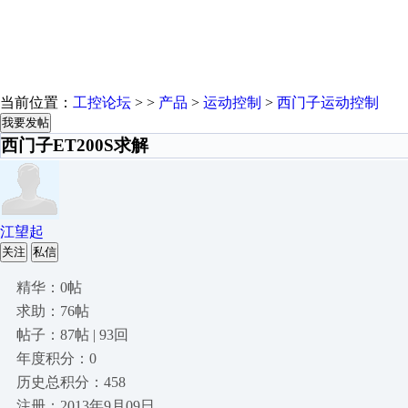
当前位置：
工控论坛
> >
产品
>
运动控制
>
西门子运动控制
我要发帖
西门子ET200S求解
江望起
关注
私信
精华：0帖
求助：76帖
帖子：87帖 | 93回
年度积分：0
历史总积分：458
注册：2013年9月09日