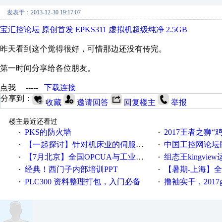
发表于：2013-12-30 19:17:07
宝汇控论坛 原创首发 EPKS311 虚拟机超级纯净 2.5GB
昨天看到这个觉得很好，可惜那边还没有传完。
第一时间分享给各位朋友。
点我 -----
下载连接
分享到：
收藏
邀请回答
回复楼主
举报
楼主最近还看过
PKS的防火墙
2017王者之狮“鸡”情签到
·
·
【一起探讨】针对机床业的伺服系统发展，您的期望是什么？
中国工控网论坛版块
·
·
【7月北京】全国OPCUA与工业互联技术培训班通知！
组态王kingvi
·
·
经典！西门子内部培训PPT
【暑期-上海】全国工业4.
·
·
PLC300 资料整理打包，入门必备
撸袖实干，2017gongkong
·
·