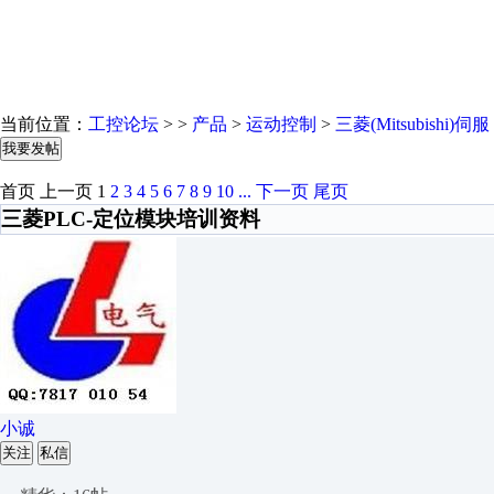
当前位置：
工控论坛
> >
产品
>
运动控制
>
三菱(Mitsubishi)伺服
我要发帖
首页
上一页
1
2
3
4
5
6
7
8
9
10
...
下一页
尾页
三菱PLC-定位模块培训资料
小诚
关注
私信