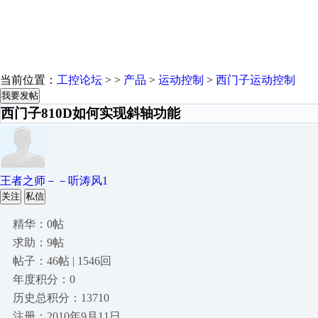
当前位置：
工控论坛
> >
产品
>
运动控制
>
西门子运动控制
我要发帖
西门子810D如何实现斜轴功能
王者之师－－听涛风1
关注
私信
精华：0帖
求助：9帖
帖子：46帖 | 1546回
年度积分：0
历史总积分：13710
注册：2010年9月11日