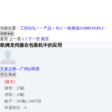
当前位置：
工控论坛
> >
产品
>
PLC
>
欧姆龙(OMRON)PLC
我要发帖
首页
上一页
1
2
下一页
尾页
欧姆龙伺服在包装机中的应用
王者之师—广州@阿君
关注
私信
[版主]
精华：25帖
求助：18帖
帖子：503帖 | 6997回
年度积分：0