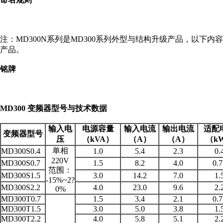
注：MD300N系列是MD300系列外型与结构升级产品，以下内容
产品。
铭牌
MD300
变频器型号与技术数据
输入电
电源容量
输入电流
输出电流
适配
变频器型号
压
（kVA）
（A）
（A）
（k
单相
MD300S0.4
1.0
5.4
2.3
0.
220V
MD300S0.7
1.5
8.2
4.0
0.7
范围：
MD300S1.5
3.0
14.2
7.0
1.
-15%~2?
MD300S2.2
4.0
23.0
9.6
2.
0%
MD300T0.7
1.5
3.4
2.1
0.7
MD300T1.5
3.0
5.0
3.8
1.
MD300T2.2
4.0
5.8
5.1
2.