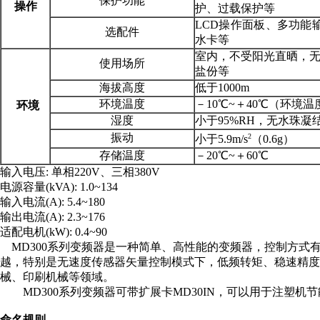
保护功能
操作
护、过载保护等
LCD操作面板、多功能
选配件
水卡等
室内，不受阳光直晒，
使用场所
盐份等
海拔高度
低于1000m
环境温度
－10℃~＋40℃（环境温
环境
湿度
小于95%RH，无水珠凝
振动
2
小于5.9m/s
（0.6g）
存储温度
－20℃~＋60℃
输入电压: 单相220V、三相380V
电源容量(kVA): 1.0~134
输入电流(A): 5.4~180
输出电流(A): 2.3~176
适配电机(kW): 0.4~90
MD300系列变频器是一种简单、高性能的变频器，控制方式有
越，特别是无速度传感器矢量控制模式下，低频转矩、稳速精
械、印刷机械等领域。
MD300系列变频器可带扩展卡MD30IN，可以用于注塑机
命名规则