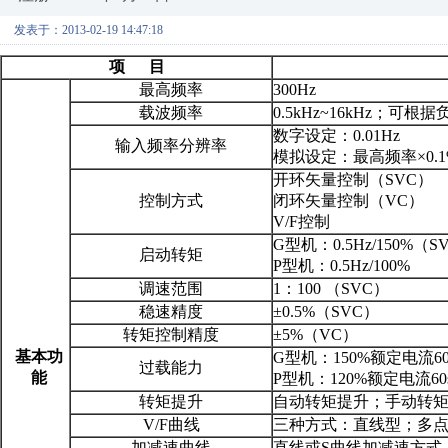
发表于：2013-02-19 14:47:18
项
目
最高频率
300Hz
载波频率
0.5kHz~16kHz；
数字设定：0.01Hz
输入频率分辨率
模拟设定：最高频率×0.1
开环矢量控制（SVC）
控制方式
闭环矢量控制（VC）
V/F控制
G型机：0.5Hz/150%（
启动转矩
P型机：0.5Hz/100%
调速范围
1：100 （SVC）
稳速精度
±0.5%（SVC）
转矩控制精度
±5%（VC）
基本功
G型机：150%额定电流60
过载能力
能
P型机：120%额定电流60
转矩提升
自动转矩提升；手动转矩提升
V/F曲线
三种方式：直线型；多点
加减速曲线
直线或S曲线加减速方式；四