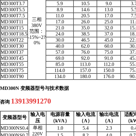
MD300T3.7
5.9
10.5
9.0
3.
MD300T5.5
8.9
14.6
13.0
5.
MD300T7.5
11.0
20.5
17.0
7.
三相
MD300T11
17.0
26.0
25.0
11.
380V
MD300T15
21.0
35.0
32.0
15.
范围：
MD300T18.5
24.0
38.5
37.0
18.
-15%~2?
MD300T22
30.0
46.5
45.0
22.
0%
MD300T30
40.0
62.0
60.0
30.
MD300T37
57.0
76.0
75.0
37.
MD300T45
69.0
92.0
91.0
45.
MD300T55
85.0
113.0
112.0
55.
MD300T75
114.0
157.0
150.0
75.
MD300T90
134.0
180.0
176.0
90.
MD300N 变频器型号与技术数据
13913991270
咨询
输入电
电源容量
输入电流
输出电流
适配
变频器型号
压
（kVA）
（A）
（A）
（k
单相
MD300NS0.4
1.0
5.4
2.3
0.
220V
MD300NS0.7
1.5
8.2
4.0
0.7