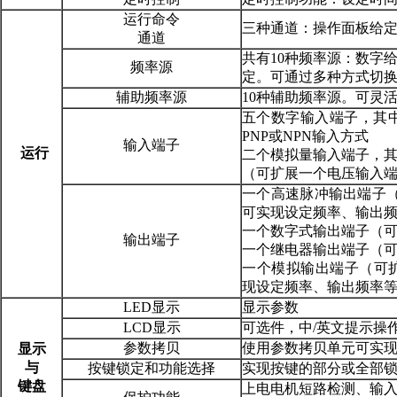
运行命令
三种通道：操作面板给
通道
共有10种频率源：数字
频率源
定。可通过多种方式切
辅助频率源
10种辅助频率源。可灵
五个数字输入端子，其
PNP或NPN输入方式
输入端子
运行
二个模拟量输入端子，
（可扩展一个电压输入
一个高速脉冲输出端子（可
可实现设定频率、输出
一个数字式输出端子（
输出端子
一个继电器输出端子（
一个模拟输出端子（可扩展至
现设定频率、输出频率
LED显示
显示参数
LCD显示
可选件，中/英文提示操
参数拷贝
使用参数拷贝单元可实
显示
与
按键锁定和功能选择
实现按键的部分或全部
键盘
上电电机短路检测、输