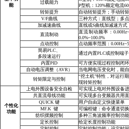
过载能力
能
P型机：120%额定电流60
转矩提升
自动转矩提升；手动转矩提升
V/F曲线
三种方式：直线型；多点
加减速曲线
直线或S曲线加减速方式；四
直流制动频率：0.00Hz
直流制动
0.0%~100.0%
点动控制
点动频率范围：0.00Hz~50
简易PLC、
通过内置PLC或控制端子
多段速运行
内置PID
可方便实现过程控制闭
自动电压调整（AVR）
当电网电压变化时，能
“挖土机”特性，对运行
转矩限定与控制
现转矩控制
上电外围设备安全自检
可实现上电对外围设备
共直流母线功能
可实现多台变频器共用
QUICK 键
用户自由定义快捷菜单
个性化
MF.K 键
可编程键：命令通道切换
功能
纺织摆频控制
多种三角波频率控制功
定长控制
给定长度控制功能
定时控制
定时控制功能：设定时间范围