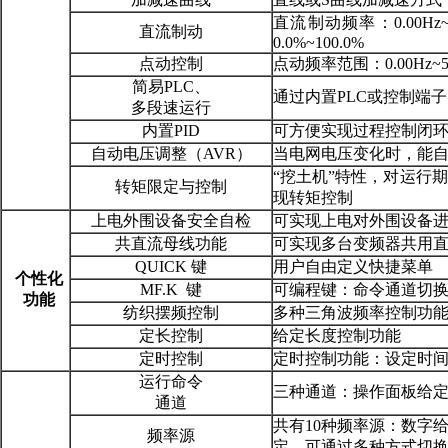
直流制动频率：0.00Hz
直流制动
0.0%~100.0%
点动控制
点动频率范围：0.00Hz~50
简易PLC、
通过内置PLC或控制端子
多段速运行
内置PID
可方便实现过程控制闭
自动电压调整（AVR）
当电网电压变化时，能
“挖土机”特性，对运行
转矩限定与控制
现转矩控制
上电外围设备安全自检
可实现上电对外围设备
共直流母线功能
可实现多台变频器共用
QUICK 键
用户自由定义快捷菜单
个性化
MF.K 键
可编程键：命令通道切换
功能
纺织摆频控制
多种三角波频率控制功
定长控制
给定长度控制功能
定时控制
定时控制功能：设定时间范围
运行命令
三种通道：操作面板给
通道
共有10种频率源：数字
频率源
定。可通过多种方式切