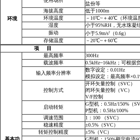
使用场所
盐份等
海拔高度
低于1000m
环境温度
－10℃~＋40℃（环境温
环境
湿度
小于95%RH，无水珠凝
振动
2
小于5.9m/s
（0.6g）
存储温度
－20℃~＋60℃
项
目
最高频率
300Hz
载波频率
0.5kHz~16kHz；
数字设定：0.01Hz
输入频率分辨率
模拟设定：最高频率×0.1
开环矢量控制（SVC）
控制方式
闭环矢量控制（VC）
V/F控制
G型机：0.5Hz/150%（
启动转矩
P型机：0.5Hz/100%
调速范围
1：100 （SVC）
稳速精度
±0.5%（SVC）
转矩控制精度
±5%（VC）
基本功
G型机：150%额定电流60