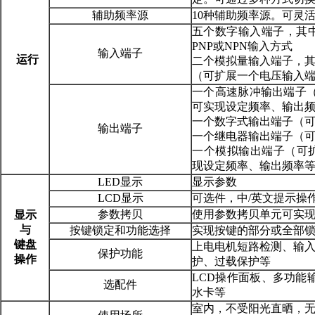
辅助频率源
10种辅助频率源。可灵
五个数字输入端子，其
PNP或NPN输入方式
输入端子
运行
二个模拟量输入端子，
（可扩展一个电压输入
一个高速脉冲输出端子（可
可实现设定频率、输出
一个数字式输出端子（
输出端子
一个继电器输出端子（
一个模拟输出端子（可扩展至
现设定频率、输出频率
LED显示
显示参数
LCD显示
可选件，中/英文提示操
参数拷贝
使用参数拷贝单元可实
显示
与
按键锁定和功能选择
实现按键的部分或全部
键盘
上电电机短路检测、输
保护功能
操作
护、过载保护等
LCD操作面板、多功能
选配件
水卡等
室内，不受阳光直晒，