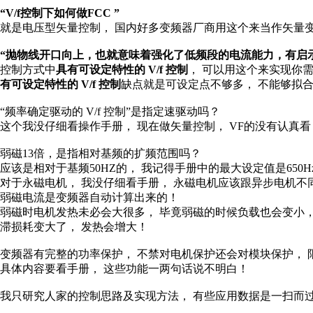
“V/f控制下如何做FCC ”
就是电压型矢量控制， 国内好多变频器厂商用这个来当作矢量变
“抛物线开口向上，也就意味着强化了低频段的电流能力，有启
控制方式中
具有可设定特性的 V/f 控制
， 可以用这个来实现你需
有可设定特性的 V/f 控制
缺点就是可设定点不够多， 不能够拟
“频率确定驱动的 V/f 控制”是指定速驱动吗？
这个我没仔细看操作手册， 现在做矢量控制， VF的没有认真看，
弱磁13倍，是指相对基频的扩频范围吗？
应该是相对于基频50HZ的， 我记得手册中的最大设定值是650H
对于永磁电机， 我没仔细看手册， 永磁电机应该跟异步电机不
弱磁电流是变频器自动计算出来的！
弱磁时电机发热未必会大很多， 毕竟弱磁的时候负载也会变小，
滞损耗变大了， 发热会增大！
变频器有完整的功率保护， 不禁对电机保护还会对模块保护， 
具体内容要看手册， 这些功能一两句话说不明白！
我只研究人家的控制思路及实现方法， 有些应用数据是一扫而