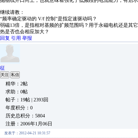
抛物线开口向上，也就意味着强化了低频段的电流能力，有启示
继续请教：
“频率确定驱动的 V/f 控制”是指定速驱动吗？
弱磁13倍，是指相对基频的扩频范围吗？用于永磁电机还是其
热是否也会相应加大？
回复
引用
举报
征
关注
私信
精华：2帖
求助：0帖
帖子：19帖 | 2393回
年度积分：0
历史总积分：5804
注册：2006年1月06日
发表于：2012-04-21 10:31:57