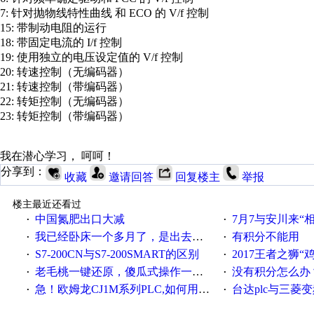
7: 针对抛物线特性曲线 和 ECO 的 V/f 控制
15: 带制动电阻的运行
18: 带固定电流的 I/f 控制
19: 使用独立的电压设定值的 V/f 控制
20: 转速控制（无编码器）
21: 转速控制（带编码器）
22: 转矩控制（无编码器）
23: 转矩控制（带编码器）
我在潜心学习， 呵呵！
分享到：
收藏
邀请回答
回复楼主
举报
楼主最近还看过
中国氮肥出口大减
7月7与安川来“
·
·
我已经卧床一个多月了，是出去安装机械手在高速遭遇车祸所致:大家工作都要特别注意啊
有积分不能用
·
·
S7-200CN与S7-200SMART的区别
2017王者之狮“鸡”情签到
·
·
老毛桃一键还原，傻瓜式操作一键轻松备份还原；程序为向导式安装，一键即可实现自动备份或还原系统。
没有积分怎么办
·
·
急！欧姆龙CJ1M系列PLC,如何用时间控制变频器。要求时间在组态王中可以自由输入！拜托各位大神了！
台达plc与三菱
·
·