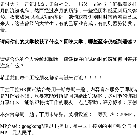
走过大学，走进职场，走向社会。一届又一届的学子们循着这
月的流逝淡忘，然而经过岁月的历练，一些经历和感受则历久弥
形。收获成为职场成功的基础，遗憾或教训则时时鞭策着自己成为前
来人，这些曾经的大学生，有的已事业有成，有的则蓄势待发，
着。
请问你们的大学收获了什么？回味大学，哪些至今仍感到遗憾？
请结合你的个人经验和阅历，谈谈你在面试的时候该如何回答
注意什么？
希望我们每个工控朋友都参与进来讨论！！！！
工控工控HR面试擂台每周一期每期一题，内容旨在服务于即将
是打擂者不限，只要求能对所提问题给出完整的，尽可能的详
分享出来，能给即将找工作的朋友一点点帮助，评分标准：原创
本擂台每周一题，下周末结贴。奖项设置：一等奖1名：20MP，二
MP介绍：gongkongMP即工控币，是中国工控网的用户积分
MP=1元人民币。