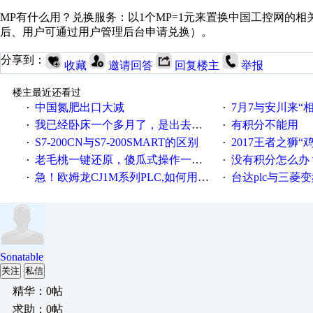
MP有什么用？兑换服务：以1个MP=1元来置换中国工控网的相
后、用户可通过用户管理后台申请兑换）。
分享到：
收藏
邀请回答
回复楼主
举报
楼主最近还看过
中国氮肥出口大减
7月7与安川来“
·
·
我已经卧床一个多月了，是出去安装机械手在高速遭遇车祸所致:大家工作都要特别注意啊
有积分不能用
·
·
S7-200CN与S7-200SMART的区别
2017王者之狮“鸡”情签到
·
·
老毛桃一键还原，傻瓜式操作一键轻松备份还原；程序为向导式安装，一键即可实现自动备份或还原系统。
没有积分怎么办
·
·
急！欧姆龙CJ1M系列PLC,如何用时间控制变频器。要求时间在组态王中可以自由输入！拜托各位大神了！
台达plc与三菱
·
·
Sonatable
关注
私信
精华：0帖
求助：0帖