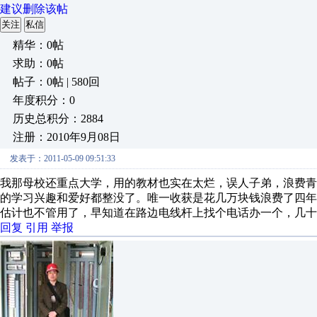
建议删除该帖
关注
私信
精华：0帖
求助：0帖
帖子：0帖 | 580回
年度积分：0
历史总积分：2884
注册：2010年9月08日
发表于：2011-05-09 09:51:33
我那母校还重点大学，用的教材也实在太烂，误人子弟，浪费
的学习兴趣和爱好都整没了。唯一收获是花几万块钱浪费了四
估计也不管用了，早知道在路边电线杆上找个电话办一个，几十
回复
引用
举报