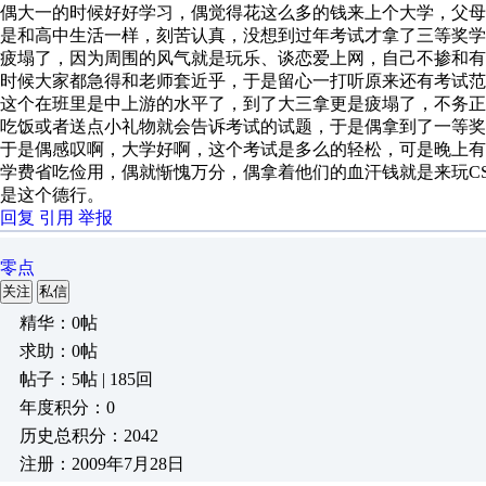
偶大一的时候好好学习，偶觉得花这么多的钱来上个大学，父
是和高中生活一样，刻苦认真，没想到过年考试才拿了三等奖
疲塌了，因为周围的风气就是玩乐、谈恋爱上网，自己不掺和
时候大家都急得和老师套近乎，于是留心一打听原来还有考试
这个在班里是中上游的水平了，到了大三拿更是疲塌了，不务正
吃饭或者送点小礼物就会告诉考试的试题，于是偶拿到了一等奖
于是偶感叹啊，大学好啊，这个考试是多么的轻松，可是晚上
学费省吃俭用，偶就惭愧万分，偶拿着他们的血汗钱就是来玩C
是这个德行。
回复
引用
举报
零点
关注
私信
精华：0帖
求助：0帖
帖子：5帖 | 185回
年度积分：0
历史总积分：2042
注册：2009年7月28日