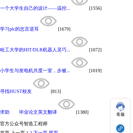
一个大学生自己的设计——温控...
[1556]
学习plc的忠言逆耳
[1679]
哈工大学的HIT/DLR机器人灵巧...
[1072]
小学生与发电机共度一室，步被...
[1019]
寻找HUST校友
[813]
求助 毕业论文英文翻译
[1380]
客服
官方公众号
智造工程师
首页
上一页
1
2
下一页
尾页