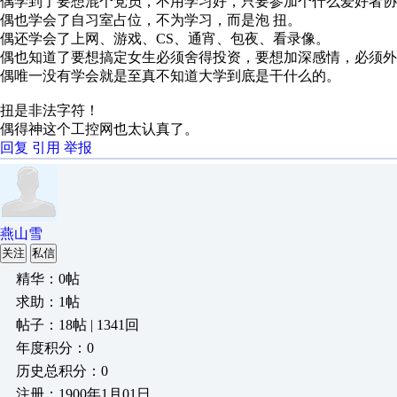
偶学到了要想混个党员，不用学习好，只要参加个什么爱好者协
偶也学会了自习室占位，不为学习，而是泡 扭。
偶还学会了上网、游戏、CS、通宵、包夜、看录像。
偶也知道了要想搞定女生必须舍得投资，要想加深感情，必须外
偶唯一没有学会就是至真不知道大学到底是干什么的。
扭是非法字符！
偶得神这个工控网也太认真了。
回复
引用
举报
燕山雪
关注
私信
精华：0帖
求助：1帖
帖子：18帖 | 1341回
年度积分：0
历史总积分：0
注册：1900年1月01日