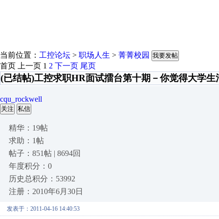
当前位置：
工控论坛
>
职场人生
>
菁菁校园
我要发帖
首页
上一页
1
2
下一页
尾页
(已结帖)工控求职HR面试擂台第十期－你觉得大学
cqu_rockwell
关注
私信
精华：19帖
求助：1帖
帖子：851帖 | 8694回
年度积分：0
历史总积分：53992
注册：2010年6月30日
发表于：2011-04-16 14:40:53