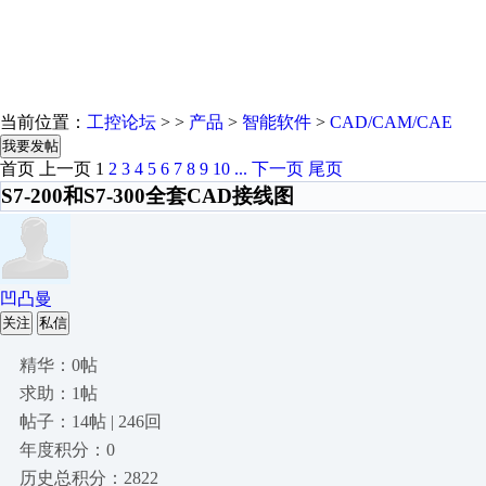
当前位置：
工控论坛
> >
产品
>
智能软件
>
CAD/CAM/CAE
我要发帖
首页
上一页
1
2
3
4
5
6
7
8
9
10
...
下一页
尾页
S7-200和S7-300全套CAD接线图
凹凸曼
关注
私信
精华：0帖
求助：1帖
帖子：14帖 | 246回
年度积分：0
历史总积分：2822