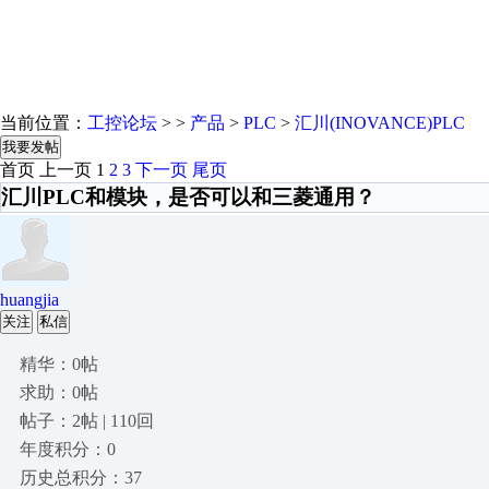
当前位置：
工控论坛
> >
产品
>
PLC
>
汇川(INOVANCE)PLC
我要发帖
首页
上一页
1
2
3
下一页
尾页
汇川PLC和模块，是否可以和三菱通用？
huangjia
关注
私信
精华：0帖
求助：0帖
帖子：2帖 | 110回
年度积分：0
历史总积分：37