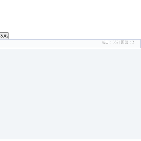
发帖
点击：
352
| 回复：
2