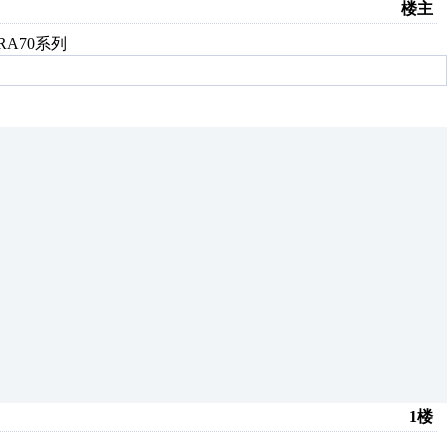
楼主
6RA70系列
1楼