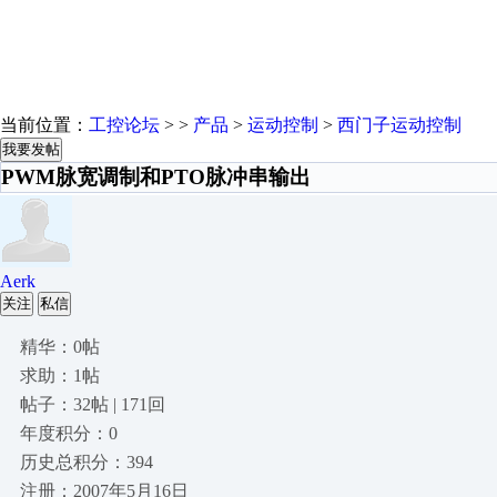
当前位置：
工控论坛
> >
产品
>
运动控制
>
西门子运动控制
我要发帖
PWM脉宽调制和PTO脉冲串输出
Aerk
关注
私信
精华：0帖
求助：1帖
帖子：32帖 | 171回
年度积分：0
历史总积分：394
注册：2007年5月16日