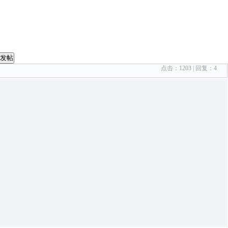
发帖
点击：
1203
| 回复：
4