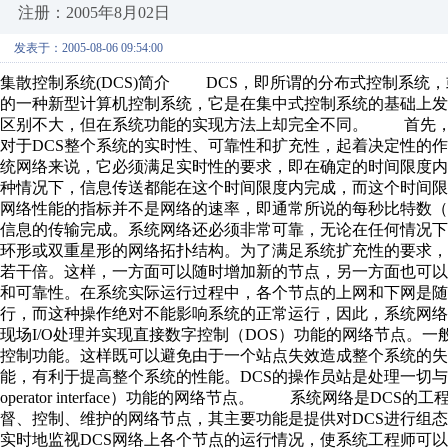
注册：2005年8月02日
发表于：2005-08-06 09:54:00
集散控制系统(DCS)简介 DCS，即所谓的分布式控制系统
的一种新型计算机控制系统，它是在集中式控制系统的基础上发
区别不大，但在系统功能的实现方法上却完全不同。 首先，D
对于DCS整个系统的实时性、可靠性和扩充性，起着决定性的作
统网络来说，它必须满足实时性的要求，即在确定的时间限度内
种情况下，信息传送都能在这个时间限度内完成，而这个时间
网络性能的指标并不是网络的速率，即通常所说的每秒比特数（
信息的传输完成。系统网络还必须非常可靠，无论在任何情况下
环形或双重星形的网络拓扑结构。为了满足系统扩充性的要求
若干倍。这样，一方面可以随时增加新的节点，另一方面也可
和可靠性。在系统实际运行过程中，各个节点的上网和下网是随
行，而这种操作绝对不能影响系统的正常运行，因此，系统网
现场I/O处理并实现直接数字控制（DOS）功能的网络节点。一般
控制功能。这样既可以避免由于一个站点失效造成整个系统的
能，有利于提高整个系统的性能。DCS的操作员站是处理一切与运行操作有关的
operator interface）功能的网络节点。 系统网络是D
督、控制、维护的网络节点，其主要功能是提供对DCS进行组态
实时地监视DCS网络上各个节点的运行情况，使系统工程师可