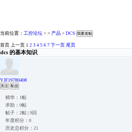
当前位置：
工控论坛
> >
产品
>
DCS
我要发帖
首页
上一页
1
2
3
4
5
6
7
下一页
尾页
dcs 的基本知识
YJF19780408
关注
私信
精华：1帖
求助：0帖
帖子：2帖 | 9回
年度积分：0
历史总积分：21