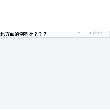
点击：
1039
| 回复：
1
络通讯方面的例程呀？？？