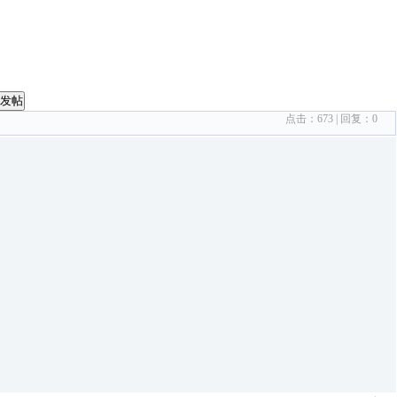
发帖
点击：
673
| 回复：
0