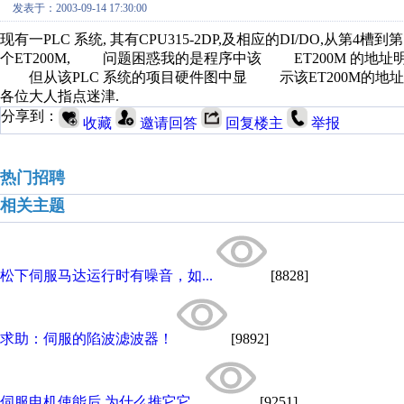
发表于：2003-09-14 17:30:00
现有一PLC 系统, 其有CPU315-2DP,及相应的DI/DO,从第4槽到第10
个ET200M, 问题困惑我的是程序中该 ET200M 的地址明明为I28.0---
但从该PLC 系统的项目硬件图中显 示该ET200M的地址为输
各位大人指点迷津.
分享到：
收藏
邀请回答
回复楼主
举报
热门招聘
相关主题
松下伺服马达运行时有噪音，如...
[8828]
求助：伺服的陷波滤波器！
[9892]
伺服电机使能后,为什么推它它...
[9251]