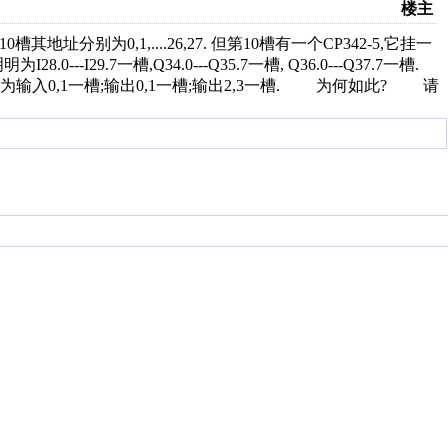
楼主
槽其地址分别为0,1,....26,27. 但第10槽有一个CP342-5,它挂一
I29.7一槽,Q34.0---Q35.7一槽, Q36.0---Q37.7一槽.
入0,1一槽;输出0,1一槽;输出2,3一槽. 为何如此? 请