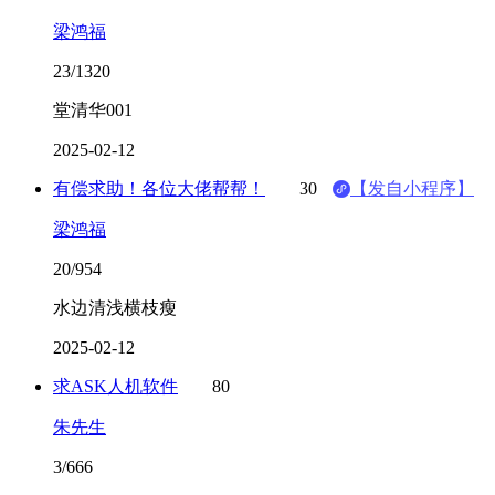
梁鸿福
23/1320
堂清华001
2025-02-12
有偿求助！各位大佬帮帮！
30
【发自小程序】
梁鸿福
20/954
水边清浅横枝瘦
2025-02-12
求ASK人机软件
80
朱先生
3/666