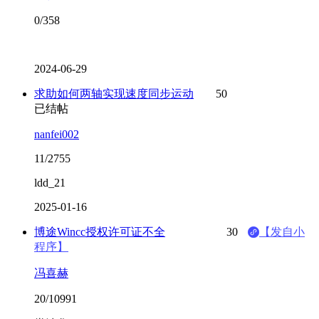
0/358
2024-06-29
求助如何两轴实现速度同步运动
50
已结帖
nanfei002
11/2755
ldd_21
2025-01-16
博途Wincc授权许可证不全
30
【发自小
程序】
冯喜赫
20/10991