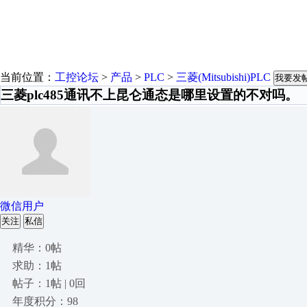
当前位置：
工控论坛
>
产品
>
PLC
>
三菱(Mitsubishi)PLC
我要发
三菱plc485通讯不上昆仑通态是哪里设置的不对吗。
微信用户
关注
私信
精华：0帖
求助：1帖
帖子：1帖 | 0回
年度积分：98