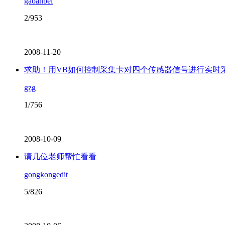
gaoanbei
2/953
2008-11-20
求助！用VB如何控制采集卡对四个传感器信号进行实时
gzg
1/756
2008-10-09
请几位老师帮忙看看
gongkongedit
5/826