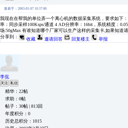
发表于：2003-01-07 10:37:00
我现在在帮我的单位弄一个离心机的数据采集系统，要求如下： 1 可
率：同步采样100Ksps/通道 4 AD分辨率：16bit，系统精度：0.05%
场:50gMax 有谁知道哪个厂家可以生产这样的采集卡,如果知道请来信告
分享到：
收藏
邀请回答
回复楼主
举报
李侃
关注
私信
精华：22帖
求助：0帖
帖子：30帖 | 813回
年度积分：0
历史总积分：1015