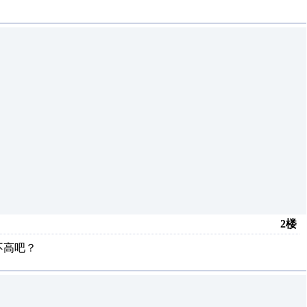
2楼
不高吧？