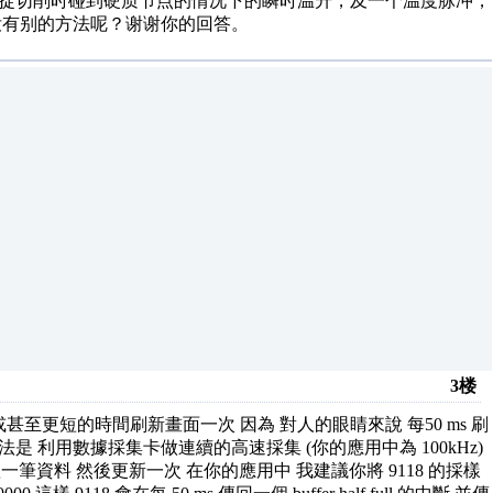
是想捕捉切削时碰到硬质节点的情况下的瞬时温升，及一个温度脉冲，
没有别的方法呢？谢谢你的回答。
3楼
甚至更短的時間刷新畫面一次 因為 對人的眼睛來說 每50 ms 刷
法是 利用數據採集卡做連續的高速採集 (你的應用中為 100kHz)
s 抓一筆資料 然後更新一次 在你的應用中 我建議你將 9118 的採樣