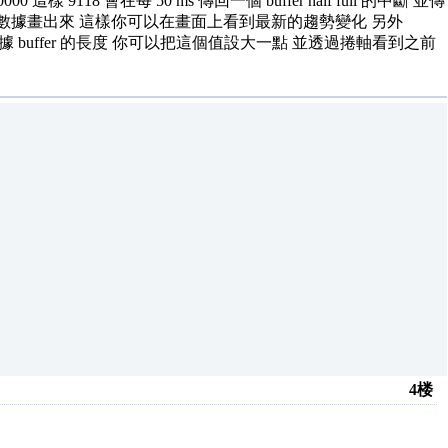
0 這樣 9118 會在每 50 ms 傳回一個 buffer half full 的中斷 並傳
000 比數據畫出來 這樣你可以在畫面上看到最新的趨勢變化 另外
rt 中數據 buffer 的長度 你可以把這個值設大一點 並透過捲軸看到之前
4楼