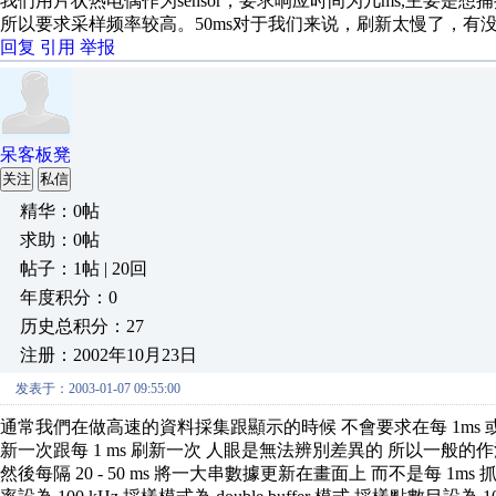
我们用片状热电偶作为sensor，要求响应时间为几ms,主要
所以要求采样频率较高。50ms对于我们来说，刷新太慢了，有
回复
引用
举报
呆客板凳
关注
私信
精华：0帖
求助：0帖
帖子：1帖 | 20回
年度积分：0
历史总积分：27
注册：2002年10月23日
发表于：2003-01-07 09:55:00
通常我們在做高速的資料採集跟顯示的時候 不會要求在每 1ms 或
新一次跟每 1 ms 刷新一次 人眼是無法辨別差異的 所以一般的作
然後每隔 20 - 50 ms 將一大串數據更新在畫面上 而不是每 1m