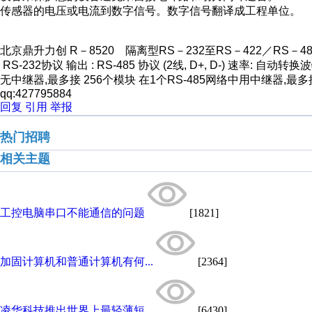
传感器的电压或电流到数字信号。数字信号翻译成工程单位。
北京鼎升力创 R－8520 隔离型RS－232至RS－422／RS－4
RS-232协议 输出 : RS-485 协议 (2线, D+, D-) 速率: 自动
无中继器,最多接 256个模块 在1个RS-485网络中用中继器,最多接 2
qq:427795884
回复
引用
举报
热门招聘
相关主题
工控电脑串口不能通信的问题
[1821]
加固计算机和普通计算机有何...
[2364]
凌华科技推出世界上最轻薄短...
[6430]