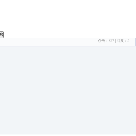
帖
点击：
827
| 回复：
5