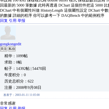
率設為 100 kHz 採樣模式為 double buffer 模式 採樣點數目設為 1000
回最新的 5000 筆數據 此時再透過 DChart 這個控件把這 5
DChart 中有個屬性叫做 HistoryLength 這個屬性設定 DCha
的數據 詳細的程序 你可以參考一下 DAQBench 中的範例程序
回复
引用
举报
gongkongedit
关注
私信
精华：1099帖
求助：0帖
帖子：14392帖 | 54470回
年度积分：0
历史总积分：622
注册：2008年9月08日
发表于：2003-01-11 11:05:00
非常感谢
回复
引用
举报