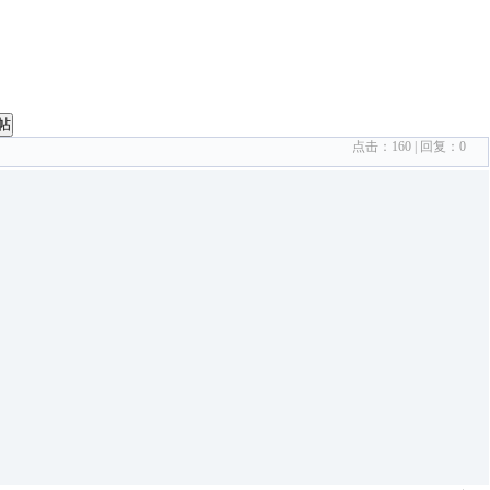
帖
点击：
160
| 回复：
0