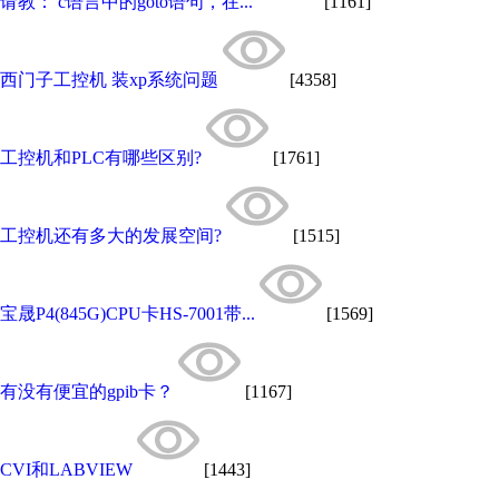
请教： c语言中的goto语句，在...
[1161]
西门子工控机 装xp系统问题
[4358]
工控机和PLC有哪些区别?
[1761]
工控机还有多大的发展空间?
[1515]
宝晟P4(845G)CPU卡HS-7001带...
[1569]
有没有便宜的gpib卡？
[1167]
CVI和LABVIEW
[1443]