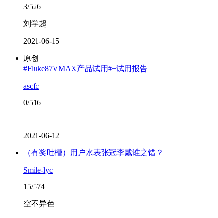
3/526
刘学超
2021-06-15
原创
#Fluke87VMAX产品试用#+试用报告
ascfc
0/516
2021-06-12
（有奖吐槽）用户水表张冠李戴谁之错？
Smile-lyc
15/574
空不异色