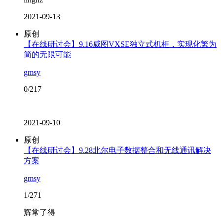
2021-09-13
原创
【在线研讨会】9.16威图VXSE独立式机柜，实现化繁为
简的无限可能
gmsy
0/217
2021-09-10
原创
【在线研讨会】9.28北尔电子数据整合和无线通讯解决
方案
gmsy
1/271
辉常了得