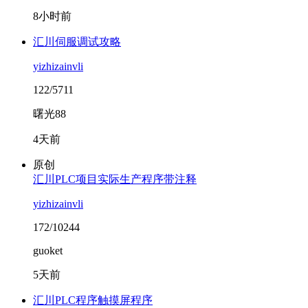
8小时前
汇川伺服调试攻略
yizhizainvli
122/5711
曙光88
4天前
原创
汇川PLC项目实际生产程序带注释
yizhizainvli
172/10244
guoket
5天前
汇川PLC程序触摸屏程序