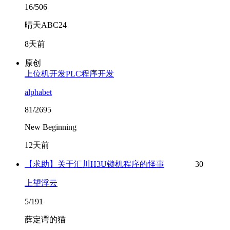
16/506
晴天ABC24
8天前
原创
上位机开发PLC程序开发
alphabet
81/2695
New Beginning
12天前
【求助】关于汇川H3U锁机程序的怪事
30
上望浮云
5/191
薛定谔的猫