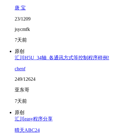
唐 宝
23/1209
jsycmfk
7天前
原创
汇川H5U_34轴_各通讯方式等控制程序样例!
chenf
249/12624
亚东哥
7天前
原创
汇川easy程序分享
晴天ABC24