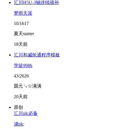
汇川H5U-3轴连续插补
梦雨天涯
10/1617
夏天sumer
18天前
汇川和威纶通程序模板
学徒998h
43/2626
圆元↘☆满满
20天前
原创
汇川plc必备
浦plc