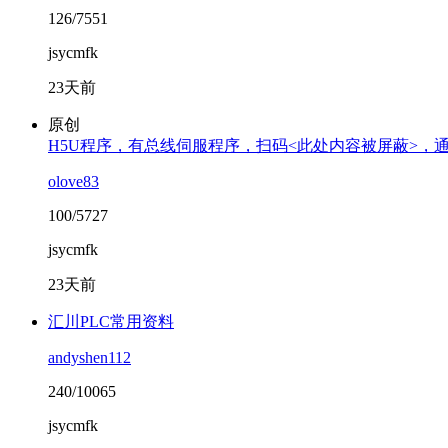
126/7551
jsycmfk
23天前
原创
H5U程序，有总线伺服程序，扫码<此处内容被屏蔽>，
olove83
100/5727
jsycmfk
23天前
汇川PLC常用资料
andyshen112
240/10065
jsycmfk