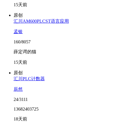
15天前
原创
汇川AM600PLCST语言应用
孟银
160/8057
薛定谔的猫
15天前
原创
汇川PLC计数器
辰然
24/3111
13682403725
18天前