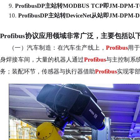
9.
ProfibusDP主站转MODBUS TCP
即
JM-DPM-T
10.
ProfibusDP主站转DeviceNet从站
即
JM-DPM-
Profibus协议应用领域非常广泛，主要包括
（一）
汽车制造：在汽车生产线上，
Profibus
用于
身焊接车间，大量的机器人通过
Profibus
与主控制系
务；装配环节，传感器与执行器借助
Profibus
实现零