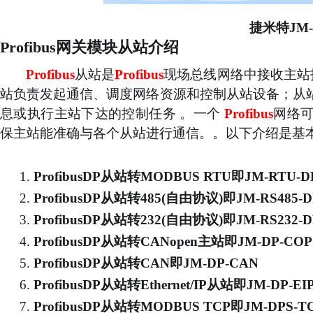
捷米特
JM
Profibus网关模块从站介绍
Profibus
从站是
Profibus
现场总线网络中接收主站
站负责发起通信、调度网络资源和控制从站设备；从
息或执行主站下达的控制任务
。一个
Profibus
网络
保主站能准确与各个从站进行通信。
。
以下介绍是基
1.
ProfibusDP从站转MODBUS RTU
即
JM-RTU-D
2.
ProfibusDP从站转485(自由协议)
即
JM-RS485-D
3.
ProfibusDP从站转232(自由协议)
即
JM-RS232-D
4.
ProfibusDP从站转CANopen主站
即
JM-DP-COP
5.
ProfibusDP从站转CAN
即
JM-DP-CAN
6.
ProfibusDP从站转Ethernet/IP从站
即
JM-DP-EI
7.
ProfibusDP从站转MODBUS TCP
即
JM-DPS-T