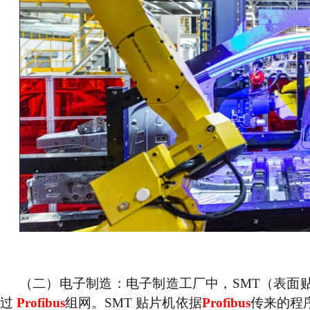
（二）
电子制造：电子制造工厂中，
SMT（表面
过
Profibus
组网。
SMT 贴片机依据
Profibus
传来的程