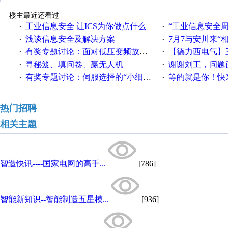
楼主最近还看过
工业信息安全 让ICS为你做点什么
“工业信息安全周之我见”
·
·
浅谈信息安全及解决方案
7月7与安川来“
·
·
有奖专题讨论：面对低压变频故障，老手是这样解决的！
【德力西电气】三
·
·
寻秘笈、填问卷、赢无人机
谢谢刘工，问题
·
·
有奖专题讨论：伺服选择的“小细节大学问”奖励公告
等的就是你！快来领
·
·
热门招聘
相关主题
智造快讯----国家电网的高手...
[786]
智能新知识--智能制造五星模...
[936]