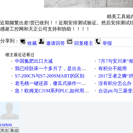
精美工具箱
近期频繁出差!货已收到！！近期安排测试验证。然后安排测试
感谢工控网和天正公司支持和协助！！！！
分享到：
收藏
邀请回答
回复楼主
举报
楼主最近还看过
中国氮肥出口大减
7月7与安川来“
·
·
我已经卧床一个多月了，是出去安装机械手在高速遭遇车祸所致:大家工作都要特别注意啊
有积分不能用
·
·
S7-200CN与S7-200SMART的区别
2017王者之狮“鸡”情签到
·
·
老毛桃一键还原，傻瓜式操作一键轻松备份还原；程序为向导式安装，一键即可实现自动备份或还原系统。
没有积分怎么办
·
·
急！欧姆龙CJ1M系列PLC,如何用时间控制变频器。要求时间在组态王中可以自由输入！拜托各位大神了！
台达plc与三菱
·
·
curton
关注
私信