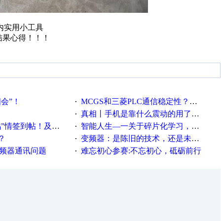
内实用小工具
结果心得！！！
相会”！
MCGS和三菱PLC通信稳定性？？？
·
真相丨手机是靠什么震动的用了这么多年才知道！
·
帖！及时更新在线研讨会预告
智能人生—一关于碎片化学习，看这一篇就够了！
·
？
变频器：是陈旧的技术，还是未来的幕后英雄？
·
变频器通讯问题
难忘初心参赛:不忘初心，砥砺前行
·