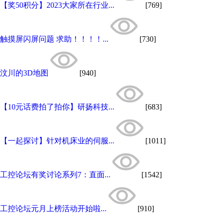
【奖50积分】2023大家所在行业...
[769]
触摸屏闪屏问题 求助！！！！...
[730]
汶川的3D地图
[940]
【10元话费拍了拍你】研扬科技...
[683]
【一起探讨】针对机床业的伺服...
[1011]
工控论坛有奖讨论系列7：直面...
[1542]
工控论坛元月上榜活动开始啦...
[910]