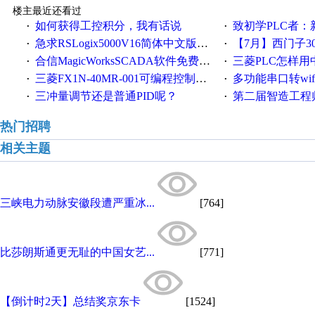
楼主最近还看过
如何获得工控积分，我有话说
致初学PLC者：新人学
·
·
急求RSLogix5000V16简体中文版！！！急急急
【7月】西门子300/400P
·
·
合信MagicWorksSCADA软件免费下载，好礼相送，并提供技术支持，永久免费！
三菱PLC怎样
·
·
三菱FX1N-40MR-001可编程控制器输入端口故障维修一例
多功能串口转wifi/以太网转WIFI/串口转以太网/w
·
·
三冲量调节还是普通PID呢？
第二届智造工程师节投
·
·
热门招聘
相关主题
三峡电力动脉安徽段遭严重冰...
[764]
比莎朗斯通更无耻的中国女艺...
[771]
【倒计时2天】总结奖京东卡
[1524]