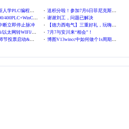
PLC编程的心得体会
送积分啦！参加7月6日菲尼克斯在线研讨会即得
·
LC+WinCC技术培训班通知！
谢谢刘工，问题已解决
·
用中断立即停止脉冲
【德力西电气】三重好礼，玩嗨夏日！
·
ifi转串口/以太网转串口/wifi转以太网模块配置方法
7月7与安川来“相会”！
·
票启动&周周有礼！
博图V13wincc中如何做个1s周期循环的脚本
·