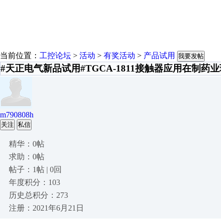
当前位置：
工控论坛
>
活动
>
有奖活动
>
产品试用
我要发帖
#天正电气新品试用#TGCA-1811接触器应用在制药
m790808h
关注
私信
精华：0帖
求助：0帖
帖子：1帖 | 0回
年度积分：103
历史总积分：273
注册：2021年6月21日