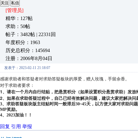
关注
私信
[管理员]
精华：127帖
求助：50帖
帖子：3482帖 | 22331回
年度积分：1963
历史总积分：145694
注册：2006年8月04日
发表于：2023-02-11 21:18:07
感谢求助者和答疑者对求助答疑板块的厚爱，赠人玫瑰，手留余香。
对于求助者要求：
1、请在一个月内自行结贴，把悬赏积分（如果设置积分悬赏求助）发放
2、如果在求助答疑过程中，自己已经有效解决问题，建议大家把解决问
3、求助答疑板块版主结贴时间一般滞后30~45天，以方便大家对求助
MP奖励。
4、2023加油！！
回复
引用
举报