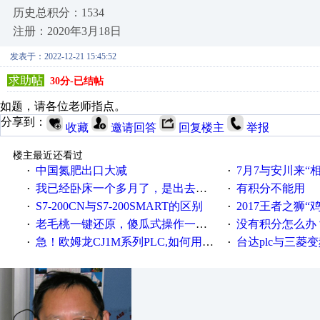
历史总积分：1534
注册：2020年3月18日
发表于：2022-12-21 15:45:52
求助帖
30分-已结帖
如题，请各位老师指点。
分享到：
收藏
邀请回答
回复楼主
举报
楼主最近还看过
中国氮肥出口大减
7月7与安川来“
·
·
我已经卧床一个多月了，是出去安装机械手在高速遭遇车祸所致:大家工作都要特别注意啊
有积分不能用
·
·
S7-200CN与S7-200SMART的区别
2017王者之狮“鸡”情签到
·
·
老毛桃一键还原，傻瓜式操作一键轻松备份还原；程序为向导式安装，一键即可实现自动备份或还原系统。
没有积分怎么办
·
·
急！欧姆龙CJ1M系列PLC,如何用时间控制变频器。要求时间在组态王中可以自由输入！拜托各位大神了！
台达plc与三菱
·
·