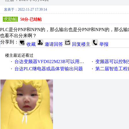
发表于：2022-11-27 17:39:14
求助帖
50分-已结帖
PLC是分PNP和NPN的，那么输出也是分PNP和NPN的，
也看不出分来啊？
分享到：
收藏
邀请回答
回复楼主
举报
楼主最近还看过
台达变频器VFD022M23B可以用VFD022M21A替换吗？
变频器可以控制
·
·
台达PLC继电器或晶体管输出问题
第二届智造工程师节投
·
·