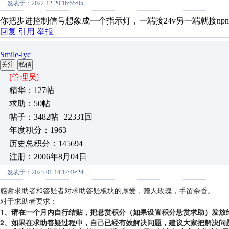
发表于：2022-12-20 16:55:05
你把步进控制信号想象成一个指示灯，一端接24v另一端就接np
回复
引用
举报
Smile-lyc
关注
私信
[管理员]
精华：127帖
求助：50帖
帖子：3482帖 | 22331回
年度积分：1963
历史总积分：145694
注册：2006年8月04日
发表于：2023-01-14 17:49:24
感谢求助者和答疑者对求助答疑板块的厚爱，赠人玫瑰，手留余香。
对于求助者要求：
1、请在一个月内自行结贴，把悬赏积分（如果设置积分悬赏求助）发放
2、如果在求助答疑过程中，自己已经有效解决问题，建议大家把解决问