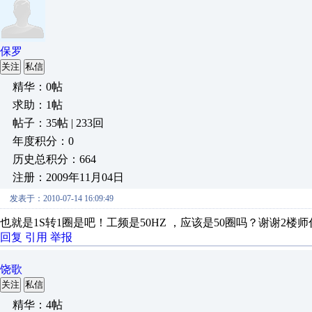
保罗
关注
私信
精华：0帖
求助：1帖
帖子：35帖 | 233回
年度积分：0
历史总积分：664
注册：2009年11月04日
发表于：2010-07-14 16:09:49
也就是1S转1圈是吧！工频是50HZ ，应该是50圈吗？谢谢2楼师
回复
引用
举报
饶歌
关注
私信
精华：4帖