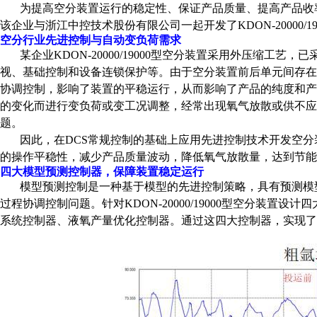
为提高空分装置运行的稳定性、保证产品质量、提高产品收
该企业与浙江中控技术股份有限公司一起开发了
KDON-
20000
/
1
空分行业先进控制与自动变负荷需求
某企业
KDON-
20000
/
190
00型
空分装置采用外压缩工艺，已
视、基础控制和设备连锁保护等。由于空分装置前后单元间存
协调控制，影响了装置的平稳运行，从而影响了产品的纯度和
的变化而进行变负荷或变工况调整，经常出现氧气放散或供不应
题。
因此，在
DCS常规控制的基础上应用先进控制技术开发空
的操作平稳性，减少产品质量波动，降低氧气放散量，达到节能
四大模型预测控制器，保障装置稳定运行
模型预测控制是一种基于模型的先进控制策略，具有预测模
过程协调控制问题。针对
KDON-
20000
/
190
00型空分装置
设计四
系统控制器、液氧产量优化控制器。通过这四大控制器，实现了