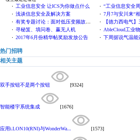
工业信息安全 让ICS为你做点什么
“工业信息安全周之我见”
·
·
浅谈信息安全及解决方案
7月7与安川来“
·
·
有奖专题讨论：面对低压变频故障，老手是这样解决的！
【德力西电气】三
·
·
寻秘笈、填问卷、赢无人机
AbleCloud工业物
·
·
2017年6月份精华帖奖励发放公告
下周据说气温能
·
·
热门招聘
相关主题
双手按钮不是两个按钮
[9324]
智能楼宇系统集成
[1676]
应用i.LON10(RNI)与WonderWa...
[1573]