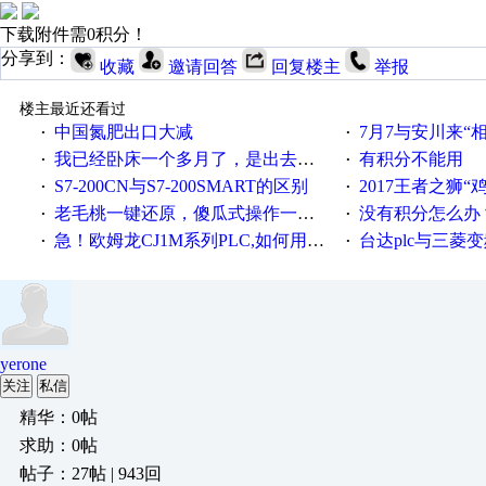
下载附件需0积分！
分享到：
收藏
邀请回答
回复楼主
举报
楼主最近还看过
中国氮肥出口大减
7月7与安川来“
·
·
我已经卧床一个多月了，是出去安装机械手在高速遭遇车祸所致:大家工作都要特别注意啊
有积分不能用
·
·
S7-200CN与S7-200SMART的区别
2017王者之狮“鸡”情签到
·
·
老毛桃一键还原，傻瓜式操作一键轻松备份还原；程序为向导式安装，一键即可实现自动备份或还原系统。
没有积分怎么办
·
·
急！欧姆龙CJ1M系列PLC,如何用时间控制变频器。要求时间在组态王中可以自由输入！拜托各位大神了！
台达plc与三菱
·
·
yerone
关注
私信
精华：0帖
求助：0帖
帖子：27帖 | 943回