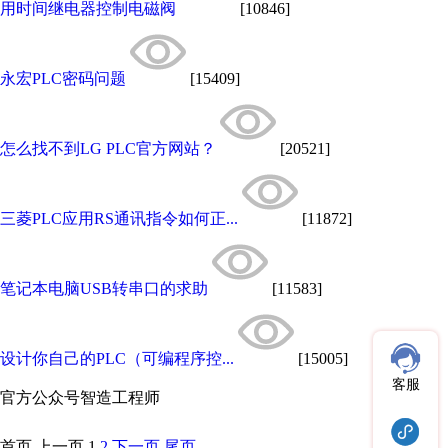
用时间继电器控制电磁阀
[10846]
永宏PLC密码问题
[15409]
怎么找不到LG PLC官方网站？
[20521]
三菱PLC应用RS通讯指令如何正...
[11872]
笔记本电脑USB转串口的求助
[11583]
设计你自己的PLC（可编程序控...
[15005]
客服
官方公众号
智造工程师
首页
上一页
1
2
下一页
尾页